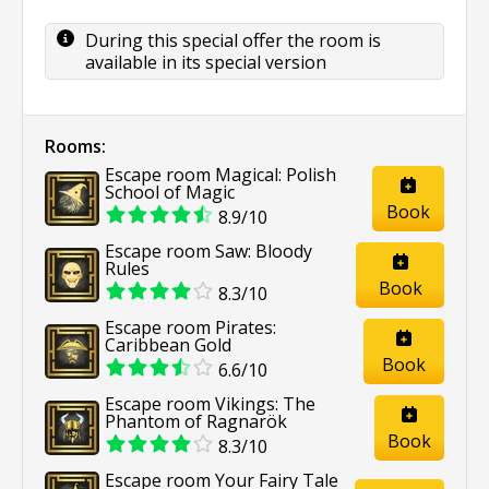
During this special offer the room is
available in its special version
Rooms:
Escape room Magical: Polish
School of Magic
Book
8.9/10
Escape room Saw: Bloody
Rules
Book
8.3/10
Escape room Pirates:
Caribbean Gold
Book
6.6/10
Escape room Vikings: The
Phantom of Ragnarök
Book
8.3/10
Escape room Your Fairy Tale