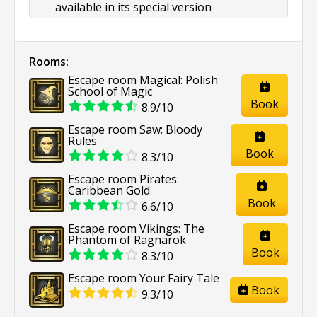
available in its special version
Rooms:
Escape room Magical: Polish
School of Magic
Book
8.9/10
Escape room Saw: Bloody
Rules
Book
8.3/10
Escape room Pirates:
Caribbean Gold
Book
6.6/10
Escape room Vikings: The
Phantom of Ragnarök
Book
8.3/10
Escape room Your Fairy Tale
Book
9.3/10