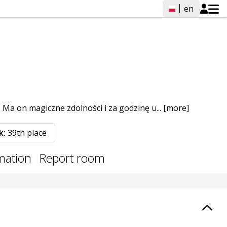
en
 Ma on magiczne zdolności i za godzinę u...
[more]
k:
39th place
rmation
Report room