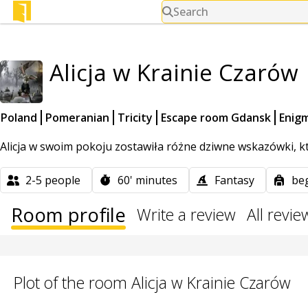
Search
Alicja w Krainie Czarów
Poland
Pomeranian
Tricity
Escape room Gdansk
Enig
Alicja w swoim pokoju zostawiła różne dziwne wskazówki, kt
2-5
people
60'
minutes
Fantasy
be
Room profile
Write a review
All revie
Plot of the room Alicja w Krainie Czarów