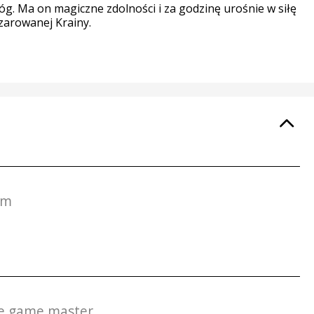
óg. Ma on magiczne zdolności i za godzinę urośnie w siłę
czarowanej Krainy.
om
the game master