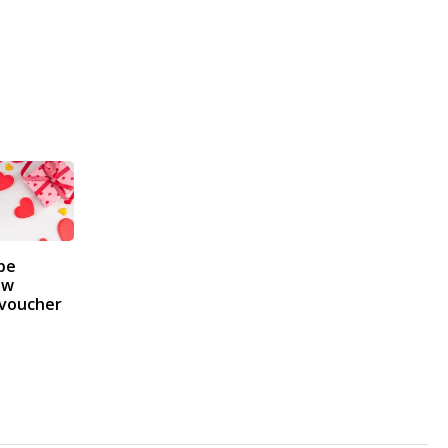
pe
 w
 voucher