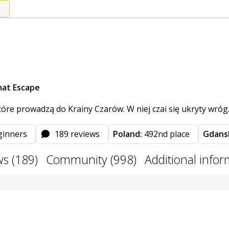
mat Escape
óre prowadzą do Krainy Czarów. W niej czai się ukryty wróg.
ginners
189 reviews
Poland:
492nd place
Gdans
ws (189)
Community (998)
Additional info