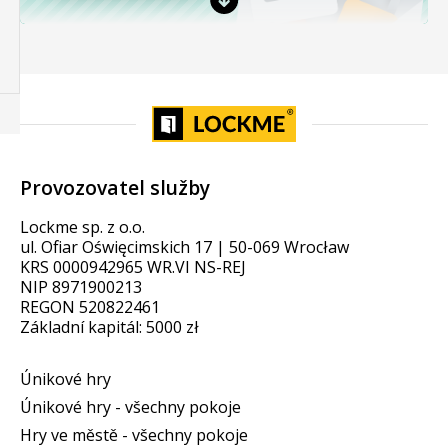
Provozovatel služby
Lockme sp. z o.o.
ul. Ofiar Oświęcimskich 17 | 50-069 Wrocław
KRS 0000942965 WR.VI NS-REJ
NIP 8971900213
REGON 520822461
Základní kapitál: 5000 zł
Únikové hry
Únikové hry - všechny pokoje
Hry ve městě - všechny pokoje