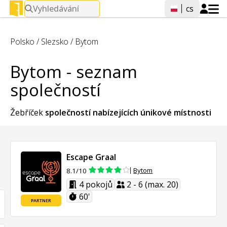
Vyhledávání
cs
Polsko
/
Slezsko
/
Bytom
Bytom - seznam
společností
Žebříček
společností nabízejících
únikové místnosti
Escape Graal
Bytom
8.1/10
4 pokojů
2 - 6 (max. 20)
60'
PARTNER