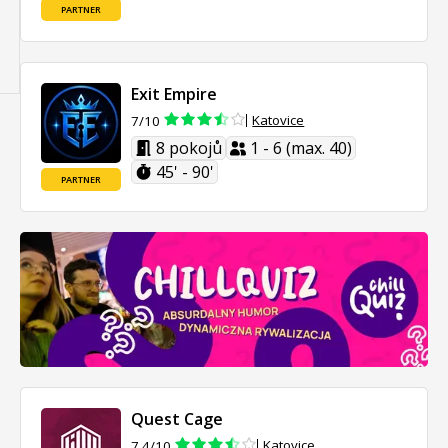
PARTNER
Exit Empire
Katovice
7/10
8 pokojů
1 - 6 (max. 40)
45' - 90'
PARTNER
Quest Cage
Katovice
7.4/10