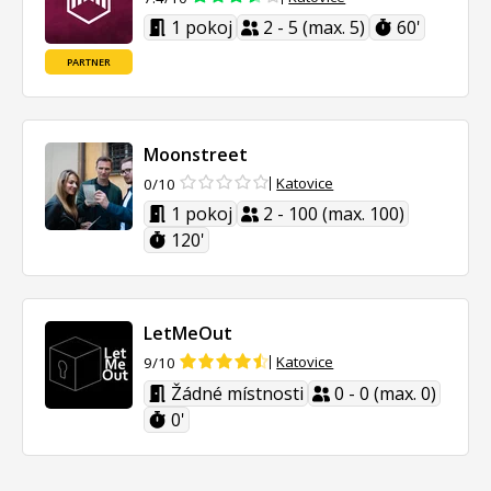
1 pokoj
2 - 5 (max. 5)
60'
PARTNER
Moonstreet
Katovice
0/10
1 pokoj
2 - 100 (max. 100)
120'
LetMeOut
Katovice
9/10
Žádné místnosti
0 - 0 (max. 0)
0'