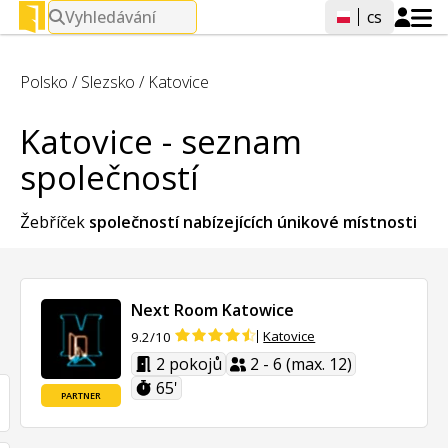
Vyhledávání
cs
Polsko
/
Slezsko
/
Katovice
Katovice - seznam
společností
Žebříček
společností nabízejících
únikové místnosti
Next Room Katowice
Katovice
9.2/10
2 pokojů
2 - 6 (max. 12)
65'
PARTNER