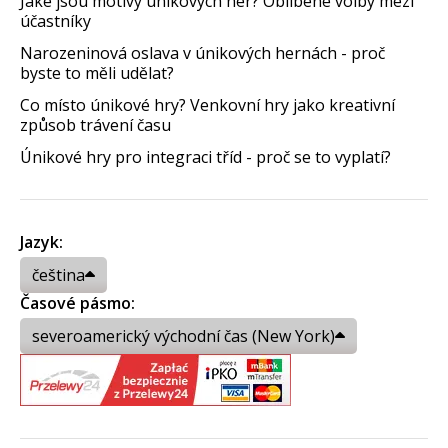
Jaké jsou motivy únikových her? Oblíbené volby mezi
účastníky
Narozeninová oslava v únikových hernách - proč
byste to měli udělat?
Co místo únikové hry? Venkovní hry jako kreativní
způsob trávení času
Únikové hry pro integraci tříd - proč se to vyplatí?
Jazyk:
čeština
Časové pásmo:
severoamerický východní čas (New York)