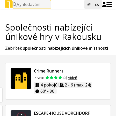
Vyhledávání
cs
Společnosti nabízející
únikové hry v Rakousku
Žebříček
společností nabízejících
únikové místnosti
Crime Runners
Vídeň
7.5/10
4 pokojů
2 - 6 (max. 24)
60' - 90'
ESCAPE-HOUSE VORCHDORF