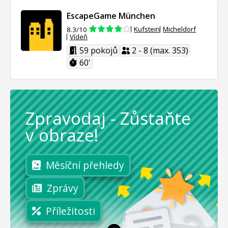
EscapeGame München
Kufstein
Micheldorf
8.3/10
Vídeň
59 pokojů
2 - 8 (max. 353)
60'
Zpravodaj
-
Zůstaňte
v obraze!
Měsíční přehledy
Zprávy
Příležitosti