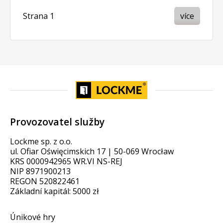
Strana 1
více
Provozovatel služby
Lockme sp. z o.o.
ul. Ofiar Oświęcimskich 17 | 50-069 Wrocław
KRS 0000942965 WR.VI NS-REJ
NIP 8971900213
REGON 520822461
Základní kapitál: 5000 zł
Únikové hry