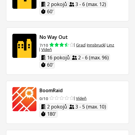
2 pokojů
3 - 6 (max. 12)
60'
No Way Out
Graz
Innsbruck
Linz
7/10
Vídeň
16 pokojů
2 - 6 (max. 96)
60'
BoomRaid
Vídeň
0/10
2 pokojů
3 - 5 (max. 10)
180'