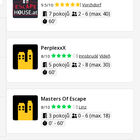
Vorchdorf
9.5/10
7 pokojů
2 - 6 (max. 40)
60'
PerplexxX
Innsbruck
Vídeň
8/10
5 pokojů
2 - 8 (max. 30)
60'
Masters Of Escape
Linz
8/10
3 pokojů
0 - 6 (max. 18)
0' - 60'