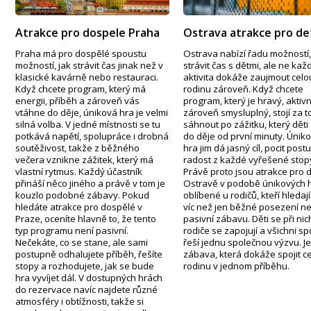
Atrakce pro dospele Praha
Ostrava atrakce pro de
Praha má pro dospělé spoustu
Ostrava nabízí řadu možností,
možností, jak strávit čas jinak než v
strávit čas s dětmi, ale ne kaž
klasické kavárně nebo restauraci.
aktivita dokáže zaujmout celo
Když chcete program, který má
rodinu zároveň. Když chcete
energii, příběh a zároveň vás
program, který je hravý, aktivn
vtáhne do děje, úniková hra je velmi
zároveň smysluplný, stojí za t
silná volba. V jedné místnosti se tu
sáhnout po zážitku, který děti
potkává napětí, spolupráce i drobná
do děje od první minuty. Únik
soutěživost, takže z běžného
hra jim dá jasný cíl, pocit post
večera vznikne zážitek, který má
radost z každé vyřešené stop
vlastní rytmus. Každý účastník
Právě proto jsou atrakce pro d
přináší něco jiného a právě v tom je
Ostravě v podobě únikových h
kouzlo podobné zábavy. Pokud
oblíbené u rodičů, kteří hledaj
hledáte atrakce pro dospělé v
víc než jen běžné posezení n
Praze, oceníte hlavně to, že tento
pasivní zábavu. Děti se při nic
typ programu není pasivní.
rodiče se zapojují a všichni s
Nečekáte, co se stane, ale sami
řeší jednu společnou výzvu. Je
postupně odhalujete příběh, řešíte
zábava, která dokáže spojit c
stopy a rozhodujete, jak se bude
rodinu v jednom příběhu.
hra vyvíjet dál. V dostupných hrách
do rezervace navíc najdete různé
atmosféry i obtížnosti, takže si