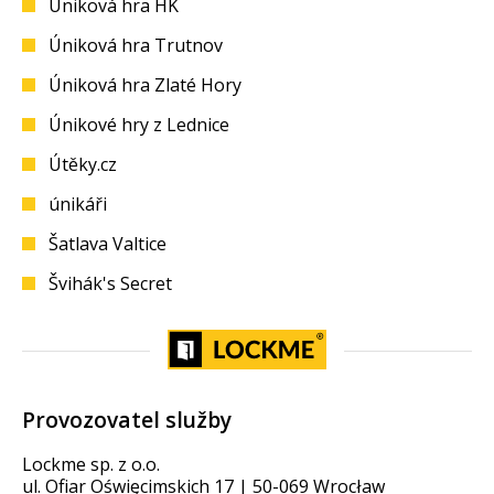
Úniková hra HK
Úniková hra Trutnov
Úniková hra Zlaté Hory
Únikové hry z Lednice
Útěky.cz
únikáři
Šatlava Valtice
Švihák's Secret
Provozovatel služby
Lockme sp. z o.o.
ul. Ofiar Oświęcimskich 17 | 50-069 Wrocław