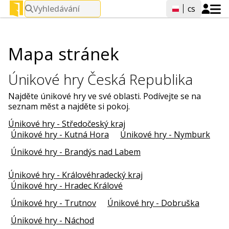
Vyhledávání
cs
Mapa stránek
Únikové hry Česká Republika
Najděte únikové hry ve své oblasti. Podívejte se na
seznam měst a najděte si pokoj.
Únikové hry - Středočeský kraj
Únikové hry - Kutná Hora
Únikové hry - Nymburk
Únikové hry - Brandýs nad Labem
Únikové hry - Královéhradecký kraj
Únikové hry - Hradec Králové
Únikové hry - Trutnov
Únikové hry - Dobruška
Únikové hry - Náchod