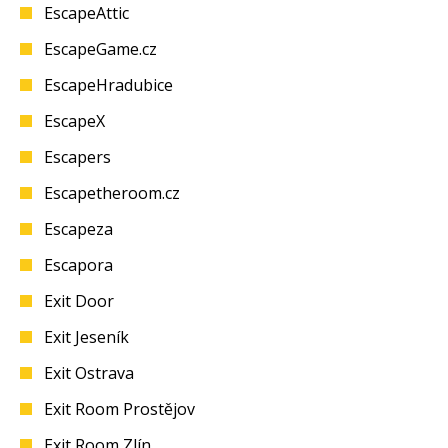
EscapeAttic
EscapeGame.cz
EscapeHradubice
EscapeX
Escapers
Escapetheroom.cz
Escapeza
Escapora
Exit Door
Exit Jeseník
Exit Ostrava
Exit Room Prostějov
Exit Room Zlín