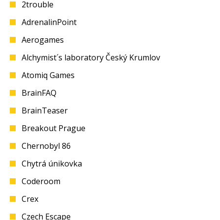
2trouble
AdrenalinPoint
Aerogames
Alchymist´s laboratory Český Krumlov
Atomiq Games
BrainFAQ
BrainTeaser
Breakout Prague
Chernobyl 86
Chytrá únikovka
Coderoom
Crex
Czech Escape