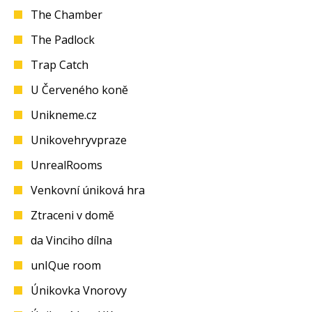
The Chamber
The Padlock
Trap Catch
U Červeného koně
Unikneme.cz
Unikovehryvpraze
UnrealRooms
Venkovní úniková hra
Ztraceni v domě
da Vinciho dílna
unIQue room
Únikovka Vnorovy