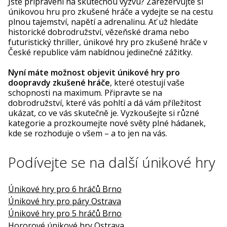
Jste připraveni na skutečnou výzvu? Zarezervujte si
únikovou hru pro zkušené hráče a vydejte se na cestu
plnou tajemství, napětí a adrenalinu. Ať už hledáte
historické dobrodružství, vězeňské drama nebo
futuristický thriller, únikové hry pro zkušené hráče v
České republice vám nabídnou jedinečné zážitky.
Nyní máte možnost objevit únikové hry pro
doopravdy zkušené hráče
, které otestují vaše
schopnosti na maximum. Připravte se na
dobrodružství, které vás pohltí a dá vám příležitost
ukázat, co ve vás skutečně je. Vyzkoušejte si různé
kategorie a prozkoumejte nové světy plné hádanek,
kde se rozhoduje o všem – a to jen na vás.
Podívejte se na další únikové hry
Únikové hry pro 6 hráčů Brno
Únikové hry pro páry Ostrava
Únikové hry pro 5 hráčů Brno
Hororové únikové hry Ostrava