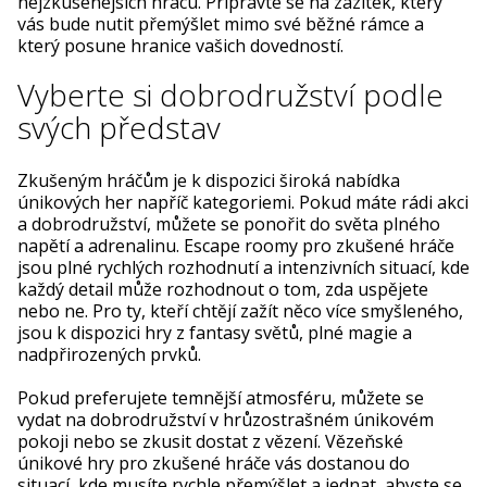
nejzkušenějších hráčů. Připravte se na zážitek, který
vás bude nutit přemýšlet mimo své běžné rámce a
který posune hranice vašich dovedností.
Vyberte si dobrodružství podle
svých představ
Zkušeným hráčům je k dispozici široká nabídka
únikových her napříč kategoriemi. Pokud máte rádi akci
a dobrodružství, můžete se ponořit do světa plného
napětí a adrenalinu. Escape roomy pro zkušené hráče
jsou plné rychlých rozhodnutí a intenzivních situací, kde
každý detail může rozhodnout o tom, zda uspějete
nebo ne. Pro ty, kteří chtějí zažít něco více smyšleného,
jsou k dispozici hry z fantasy světů, plné magie a
nadpřirozených prvků.
Pokud preferujete temnější atmosféru, můžete se
vydat na dobrodružství v hrůzostrašném únikovém
pokoji nebo se zkusit dostat z vězení. Vězeňské
únikové hry pro zkušené hráče vás dostanou do
situací, kde musíte rychle přemýšlet a jednat, abyste se