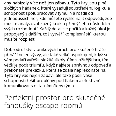
aby nabízely více než jen zábavu
. Tyto hry jsou plné
složitých hádanek, které vyžadují soustředění, logiku a
schopnost spolupracovat v týmu. Na rozdíl od
jednodušších her, kde můžete rychle najít odpovědi, zde
musíte analyzovat každý krok a přemýšlet o důsledcích
svých rozhodnutí. Každý detail se počítá a každý úkol je
propojený s dalším, což vytváří komplexní síť, kterou
musíte rozplést.
Dobrodružství v únikových hrách pro zkušené hráče
přináší nejen výzvy, ale také velké uspokojení, když se
vám podaří vyřešit složité úkoly. Čím složitější hra, tím
větší je pocit triumfu, když najdete správnou odpověď a
překonáte překážku, která se zdála nepřekonatelná.
Tyto hry vás nejen zabaví, ale také posílí vaše
schopnosti řešit problémy pod tlakem a efektivně
komunikovat s ostatními členy týmu.
Perfektní prostor pro skutečné
fanoušky escape roomů