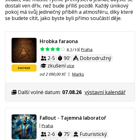
dostali ven dřív, než bude příliš pozdě. Každý únikový
pokoj má svůj jedinečný příběh a atmosféru, díky které
se budete cítit, jako byste byli přímo součástí děje.
Hrobka faraona
Praha
8.2/10
2-5
90'
Dobrodružný
zkušení
více
PARTNER
od 2 090,00 Kč
Marks
Další volné datum:
07.08.26
výstavní kalendář
Fallout - Tajemná laboratoř
Praha
2-6
75'
Futuristický