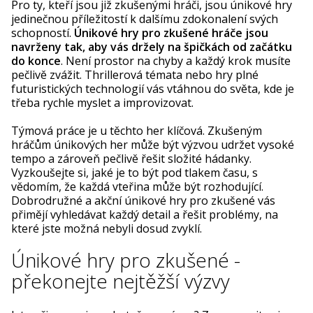
Pro ty, kteří jsou již zkušenými hráči, jsou únikové hry
jedinečnou příležitostí k dalšímu zdokonalení svých
schopností.
Únikové hry pro zkušené hráče jsou
navrženy tak, aby vás držely na špičkách od začátku
do konce
. Není prostor na chyby a každý krok musíte
pečlivě zvážit. Thrillerová témata nebo hry plné
futuristických technologií vás vtáhnou do světa, kde je
třeba rychle myslet a improvizovat.
Týmová práce je u těchto her klíčová. Zkušeným
hráčům únikových her může být výzvou udržet vysoké
tempo a zároveň pečlivě řešit složité hádanky.
Vyzkoušejte si, jaké je to být pod tlakem času, s
vědomím, že každá vteřina může být rozhodující.
Dobrodružné a akční únikové hry pro zkušené vás
přimějí vyhledávat každý detail a řešit problémy, na
které jste možná nebyli dosud zvyklí.
Únikové hry pro zkušené -
překonejte nejtěžší výzvy