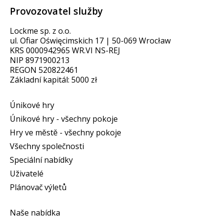
Provozovatel služby
Lockme sp. z o.o.
ul. Ofiar Oświęcimskich 17 | 50-069 Wrocław
KRS 0000942965 WR.VI NS-REJ
NIP 8971900213
REGON 520822461
Základní kapitál: 5000 zł
Únikové hry
Únikové hry - všechny pokoje
Hry ve městě - všechny pokoje
Všechny společnosti
Speciální nabídky
Uživatelé
Plánovač výletů
Naše nabídka