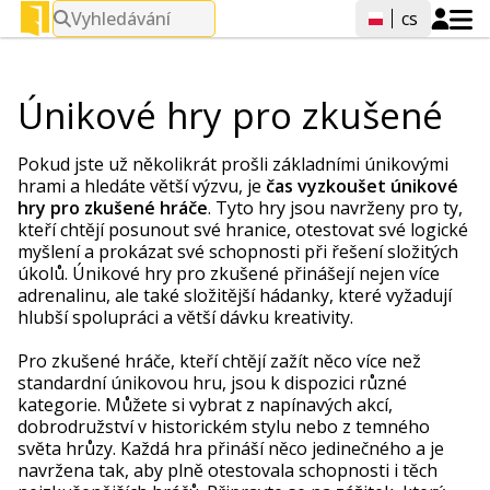
Vyhledávání
cs
Únikové hry pro zkušené
Pokud jste už několikrát prošli základními únikovými
hrami a hledáte větší výzvu, je
čas vyzkoušet únikové
hry pro zkušené hráče
. Tyto hry jsou navrženy pro ty,
kteří chtějí posunout své hranice, otestovat své logické
myšlení a prokázat své schopnosti při řešení složitých
úkolů. Únikové hry pro zkušené přinášejí nejen více
adrenalinu, ale také složitější hádanky, které vyžadují
hlubší spolupráci a větší dávku kreativity.
Pro zkušené hráče, kteří chtějí zažít něco více než
standardní únikovou hru, jsou k dispozici různé
kategorie. Můžete si vybrat z napínavých akcí,
dobrodružství v historickém stylu nebo z temného
světa hrůzy. Každá hra přináší něco jedinečného a je
navržena tak, aby plně otestovala schopnosti i těch