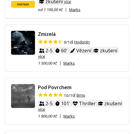
zkušení
více
PARTNER
od 1 100,00 Kč
Marks
Zmizelá
Hodonín
9/10
2-5
60'
Vězení
zkušení
více
1 500,00 Kč
Marks
Pod Povrchem
Brno
10/10
2-5
101'
Thriller
zkušení
více
1 900,00 Kč
Marks