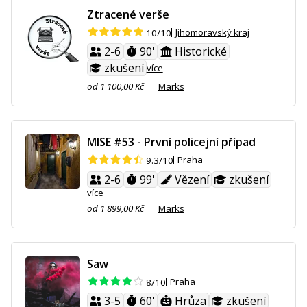
Ztracené verše
Jihomoravský kraj
10/10
2-6
90'
Historické
zkušení
více
od 1 100,00 Kč
Marks
MISE #53 - První policejní případ
Praha
9.3/10
2-6
99'
Vězení
zkušení
více
od 1 899,00 Kč
Marks
Saw
Praha
8/10
3-5
60'
Hrůza
zkušení