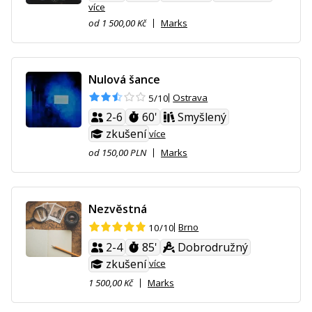
více
od 1 500,00 Kč
Marks
Nulová šance
Ostrava
5/10
2-6
60'
Smyšlený
zkušení
více
od 150,00 PLN
Marks
Nezvěstná
Brno
10/10
2-4
85'
Dobrodružný
zkušení
více
1 500,00 Kč
Marks