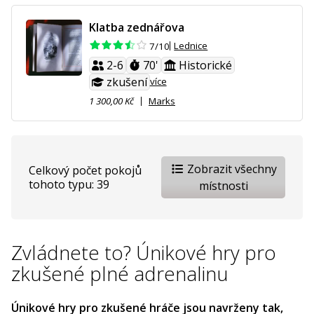
Klatba zednářova
Lednice
7/10
2-6
70'
Historické
zkušení
více
1 300,00 Kč
Marks
Zobrazit všechny
Celkový počet pokojů
tohoto typu: 39
místnosti
Zvládnete to? Únikové hry pro
zkušené plné adrenalinu
Únikové hry pro zkušené hráče jsou navrženy tak,