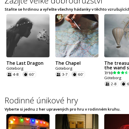
Zažijte velké dobrodružství
Staňte se hrdinou a vyřešte všechny hádanky v těchto vzrušujícíc
The Last Dragon
The Chapel
The treasu
the wand 
Göteborg
Göteborg
7/10
4-8
60'
3-7
60'
Göteborg
2-8
6
Rodinné únikové hry
Vyberte si jednu z her upravených pro hru v rodinném kruhu.