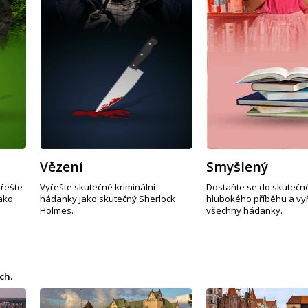
Vězení
Smyšlený
 řešte
Vyřešte skutečné kriminální
Dostaňte se do skutečn
ako
hádanky jako skutečný Sherlock
hlubokého příběhu a vy
Holmes.
všechny hádanky.
ch.