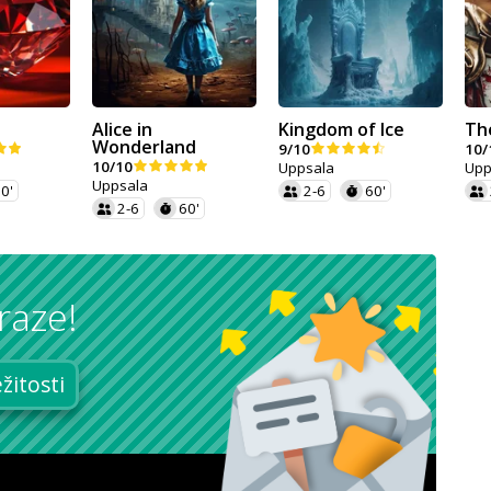
Alice in
Kingdom of Ice
The
Wonderland
9/10
10/
10/10
Uppsala
Upp
Uppsala
0'
2-6
60'
2-6
60'
raze!
ežitosti