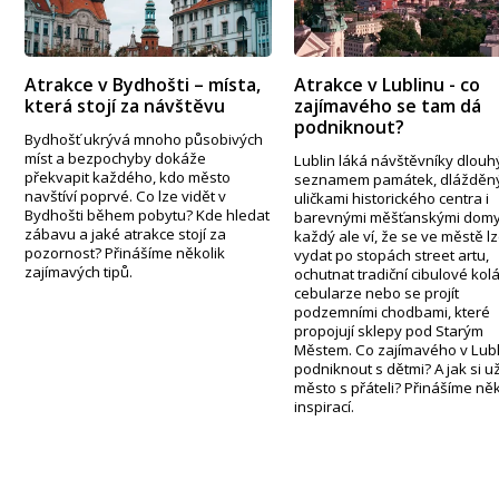
Atrakce v Bydhošti – místa,
Atrakce v Lublinu - co
která stojí za návštěvu
zajímavého se tam dá
podniknout?
Bydhošť ukrývá mnoho působivých
míst a bezpochyby dokáže
Lublin láká návštěvníky dlou
překvapit každého, kdo město
seznamem památek, dlážděn
navštíví poprvé. Co lze vidět v
uličkami historického centra i
Bydhošti během pobytu? Kde hledat
barevnými měšťanskými domy
zábavu a jaké atrakce stojí za
každý ale ví, že se ve městě l
pozornost? Přinášíme několik
vydat po stopách street artu,
zajímavých tipů.
ochutnat tradiční cibulové kol
cebularze nebo se projít
podzemními chodbami, které
propojují sklepy pod Starým
Městem. Co zajímavého v Lub
podniknout s dětmi? A jak si už
město s přáteli? Přinášíme něk
inspirací.