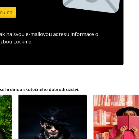
ěru na
 tak na svou e-mailovou adresu informace o
lužbou Lockme.
te se hrdinou skutečného dobrodružství.