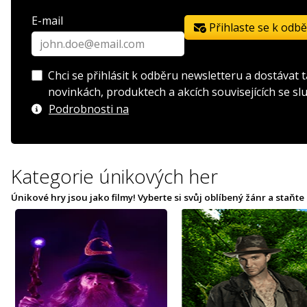
E-mail
Přihlaste se k odb
Chci se přihlásit k odběru newsletteru a dostávat
novinkách, produktech a akcích souvisejících se s
Podrobnosti na
Kategorie únikových her
Únikové hry jsou jako filmy! Vyberte si svůj oblíbený žánr a staň