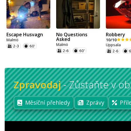
Escape Husvagn
No Questions
Robbery
Asked
Malmö
10/10
Malmö
Uppsala
2-3
60'
2-6
60'
2-6
6
Zpravodaj
-
Zůstaňte v ob
Měsíční přehledy
Zprávy
Příl