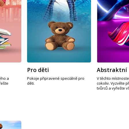
Pro děti
Abstraktní
ého a
Pokoje připravené speciálně pro
V těchto místnost
řešte
děti.
cokoliv. Vyzvěte př
tvůrců a vyřešte 