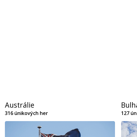
Austrálie
Bulh
316 únikových her
127 ún