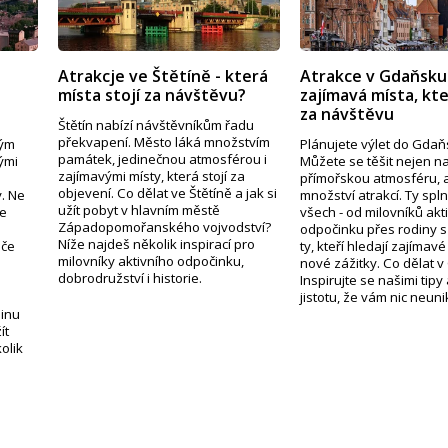
Atrakcje ve Štětíně - která
Atrakce v Gdaňsku
místa stojí za návštěvu?
zajímavá místa, kte
za návštěvu
Štětín nabízí návštěvníkům řadu
překvapení. Město láká množstvím
hým
Plánujete výlet do Gda
památek, jedinečnou atmosférou i
ými
Můžete se těšit nejen n
zajímavými místy, která stojí za
přímořskou atmosféru, a
objevení. Co dělat ve Štětíně a jak si
. Ne
množství atrakcí. Ty spl
užít pobyt v hlavním městě
ze
všech - od milovníků akt
Západopomořanského vojvodství?
odpočinku přes rodiny s
Níže najdeš několik inspirací pro
áče
ty, kteří hledají zajímav
milovníky aktivního odpočinku,
nové zážitky. Co dělat 
dobrodružství i historie.
Inspirujte se našimi tipy
jistotu, že vám nic neuni
linu
ít
olik