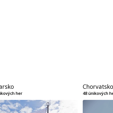
arsko
Chorvatsk
ikových her
48 únikových h