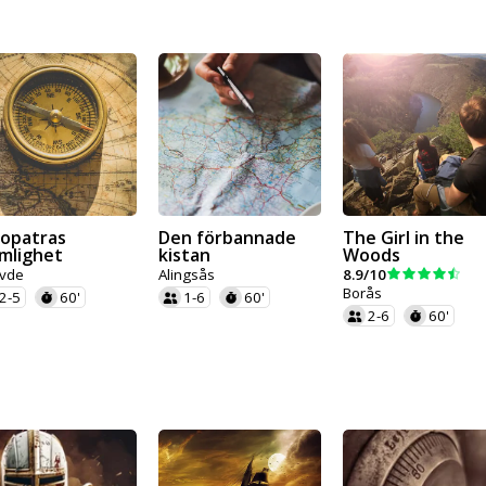
eopatras
Den förbannade
The Girl in the
mlighet
kistan
Woods
vde
Alingsås
8.9/10
Borås
2-5
60'
1-6
60'
2-6
60'