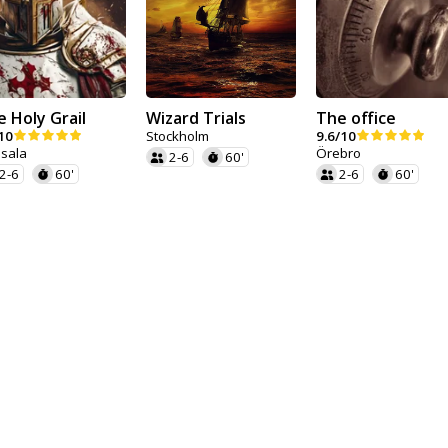
 Holy Grail
Wizard Trials
The office
10
Stockholm
9.6/10
sala
Örebro
2-6
60'
2-6
60'
2-6
60'