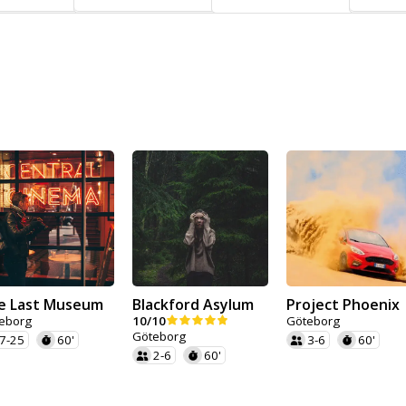
e Last Museum
Blackford Asylum
Project Phoenix
eborg
10/10
Göteborg
Göteborg
7-25
60'
3-6
60'
2-6
60'