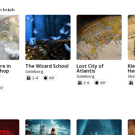
h hrách.
re in
The Wizard School
Lost City of
Kl
shop
Atlantis
He
Göteborg
Göteborg
Skö
2-4
60'
2-6
60'
0'