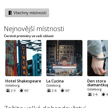
Všechny místnosti
Nejnovější místnosti
Čerstvé premiéry ve vaší oblasti
Hotel Shakespeare
La Cucina
Den stora
diamantku
Göteborg
Göteborg
Göteborg
2-5
60'
2-6
60'
2-6
6