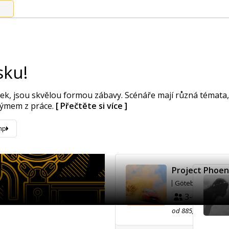
sku!
k, jsou skvělou formou zábavy. Scénáře mají různá témata, 
 týmem z práce.
[ Přečtěte si více ]
mp
Project Phoen
Göteborg
3-6
60'
od 885,00 SEK
M