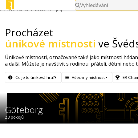
Vyhledávání
Změna umístění
Procházet
Vyhledávání měst.
únikové místnosti
ve Švéd
Únikové místnosti, označované také jako místnosti hádane
a další. Můžete je navštívit s rodinou, přáteli, dětmi nebo
Co je to úniková hra?
Všechny místnosti
ER Cha
Göteborg
23 pokojů