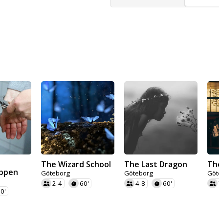
The Wizard School
The Last Dragon
Th
ppen
Göteborg
Göteborg
Göt
2-4
60'
4-8
60'
0'