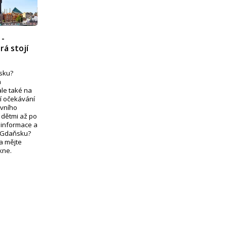
 -
rá stojí
ňsku?
a
le také na
ní očekávání
ivního
 dětmi až po
é informace a
v Gdaňsku?
 a mějte
kne.