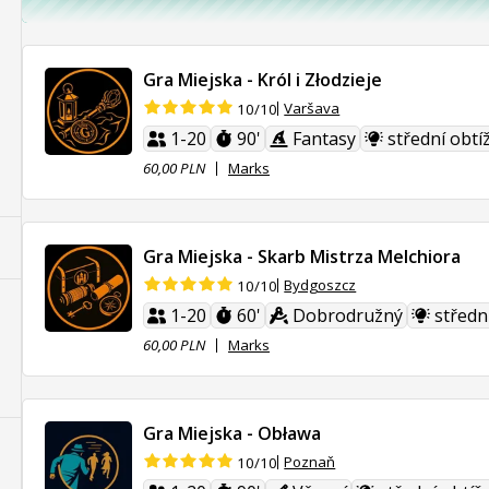
Gra Miejska - Król i Złodzieje
Varšava
10/10
1-20
90'
Fantasy
střední obtí
60,00 PLN
Marks
Gra Miejska - Skarb Mistrza Melchiora
Bydgoszcz
10/10
1-20
60'
Dobrodružný
středn
60,00 PLN
Marks
Gra Miejska - Obława
Poznaň
10/10