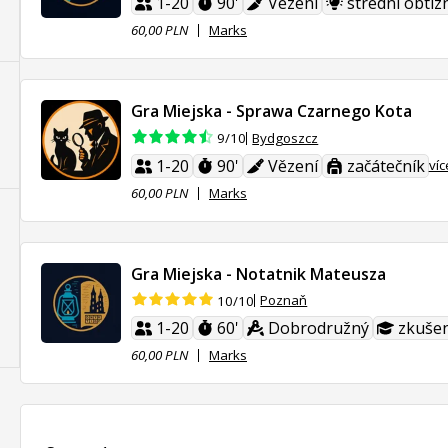
1-20
90'
Vězení
střední obtíž
60,00 PLN
Marks
Gra Miejska - Sprawa Czarnego Kota
Bydgoszcz
9/10
1-20
90'
Vězení
začátečník
víc
60,00 PLN
Marks
Gra Miejska - Notatnik Mateusza
Poznaň
10/10
1-20
60'
Dobrodružný
zkušen
60,00 PLN
Marks