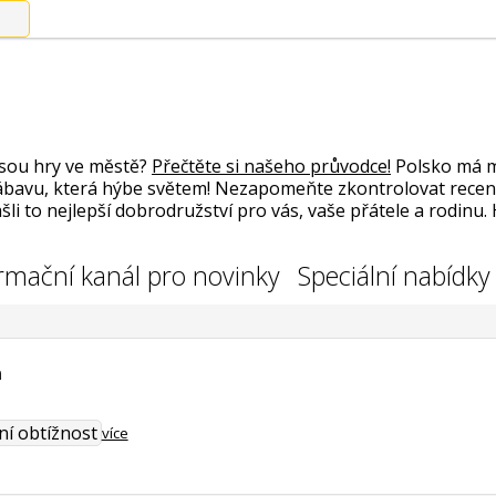
jsou hry ve městě?
Přečtěte si našeho průvodce!
Polsko má m
zábavu, která hýbe světem! Nezapomeňte zkontrolovat recenze 
i to nejlepší dobrodružství pro vás, vaše přátele a rodinu.
rmační kanál pro novinky
Speciální nabídky
ń
ní obtížnost
více