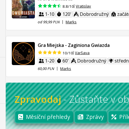
Vratislav
8.8/10
1-10
120'
Dobrodružný
začát
od 99,99 PLN
Marks
Gra Miejska - Zaginiona Gwiazda
Varšava
10/10
1-20
60'
Dobrodružný
středn
60,00 PLN
Marks
Zpravodaj
-
Zůstaňte v ob
Měsíční přehledy
Zprávy
Příl