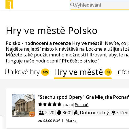
Vyhledávání
Hry ve městě Polsko
Polsko - hodnocení a recenze
Hry ve městě
.
Nevíte, co 
Najděte nejlepší místo k návštěvě na Lockme a užijte si 
Můžete také použít mnoho možností filtrování, abyste našl
funguje naše hodnocení
[ Přečtěte si více ]
Hry ve městě
Únikové hry
Info
645
48
"Stachu spod Opery" Gra Miejska Pozna
Poznaň
10/10
2-20
360'
Dobrodružný
střed
od 98,00 PLN
Marks