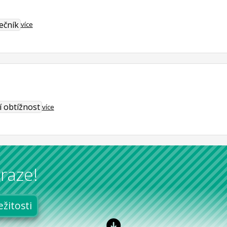
ečník
více
í obtížnost
více
raze!
ežitosti