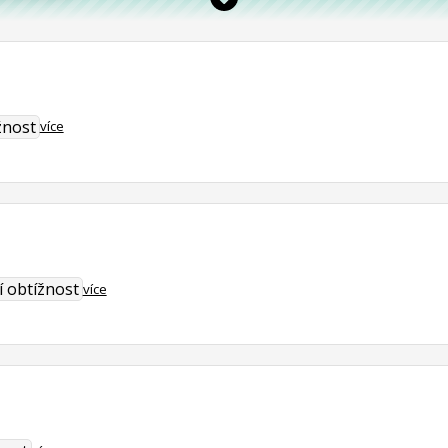
žnost
více
í obtížnost
více