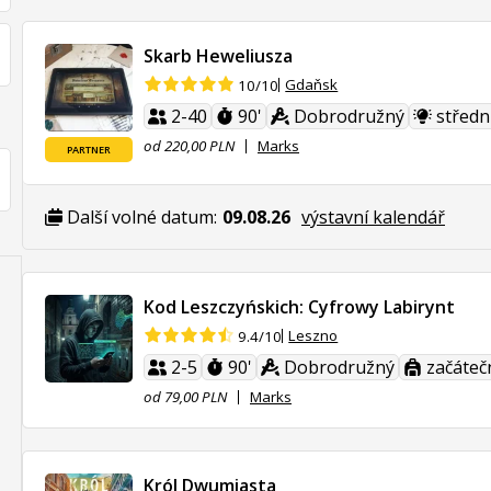
Skarb Heweliusza
Gdaňsk
10/10
2-40
90'
Dobrodružný
středn
od 220,00 PLN
Marks
PARTNER
Další volné datum:
09.08.26
výstavní kalendář
Kod Leszczyńskich: Cyfrowy Labirynt
Leszno
9.4/10
2-5
90'
Dobrodružný
začáteč
od 79,00 PLN
Marks
Król Dwumiasta