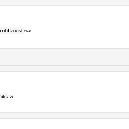
í obtížnost
více
ník
více