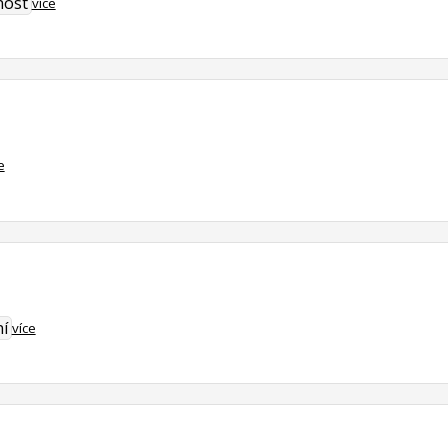
nost
více
e
í
více