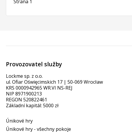
Strana 1
Provozovatel služby
Lockme sp. z o.o.
ul. Ofiar Oświęcimskich 17 | 50-069 Wrocław
KRS 0000942965 WR.VI NS-REJ
NIP 8971900213
REGON 520822461
Základní kapitál: 5000 zł
Únikové hry
Únikové hry - všechny pokoje