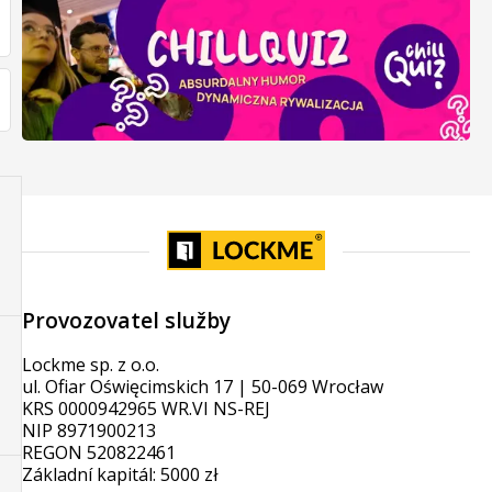
Provozovatel služby
Lockme sp. z o.o.
ul. Ofiar Oświęcimskich 17 | 50-069 Wrocław
KRS 0000942965 WR.VI NS-REJ
NIP 8971900213
REGON 520822461
Základní kapitál: 5000 zł