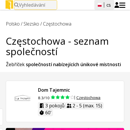
Vyhledávání
cs
Polsko
/
Slezsko
/
Częstochowa
Częstochowa - seznam
společností
Žebříček
společností nabízejících
únikové místnosti
Dom Tajemnic
Częstochowa
8.3/10
3 pokojů
2 - 5 (max. 15)
60'