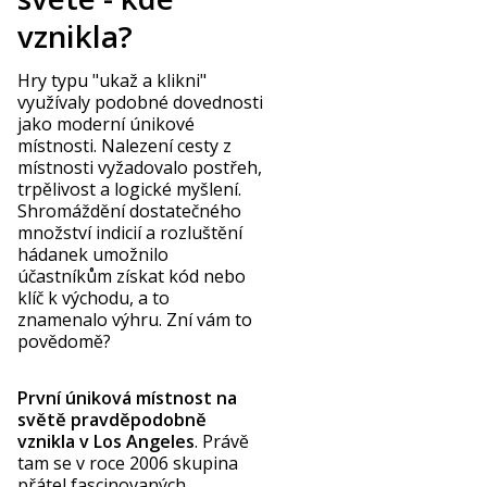
vznikla?
Hry typu "ukaž a klikni"
využívaly podobné dovednosti
jako moderní únikové
místnosti. Nalezení cesty z
místnosti vyžadovalo postřeh,
trpělivost a logické myšlení.
Shromáždění dostatečného
množství indicií a rozluštění
hádanek umožnilo
účastníkům získat kód nebo
klíč k východu, a to
znamenalo výhru. Zní vám to
povědomě?
První úniková místnost na
světě pravděpodobně
vznikla v Los Angeles
. Právě
tam se v roce 2006 skupina
přátel fascinovaných