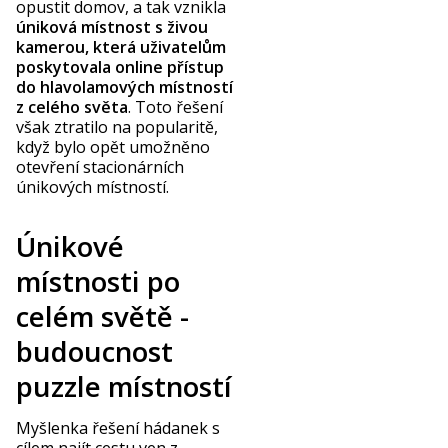
opustit domov, a tak vznikla
úniková místnost s živou
kamerou, která uživatelům
poskytovala online přístup
do hlavolamových místností
z celého světa
. Toto řešení
však ztratilo na popularitě,
když bylo opět umožněno
otevření stacionárních
únikových místností.
Únikové
místnosti po
celém světě -
budoucnost
puzzle místností
Myšlenka řešení hádanek s
cílem najít cestu ven z