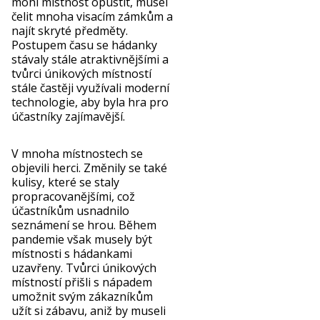
mohl místnost opustit, musel
čelit mnoha visacím zámkům a
najít skryté předměty.
Postupem času se hádanky
stávaly stále atraktivnějšími a
tvůrci únikových místností
stále častěji využívali moderní
technologie, aby byla hra pro
účastníky zajímavější.
V mnoha místnostech se
objevili herci. Změnily se také
kulisy, které se staly
propracovanějšími, což
účastníkům usnadnilo
seznámení se hrou. Během
pandemie však musely být
místnosti s hádankami
uzavřeny. Tvůrci únikových
místností přišli s nápadem
umožnit svým zákazníkům
užít si zábavu, aniž by museli