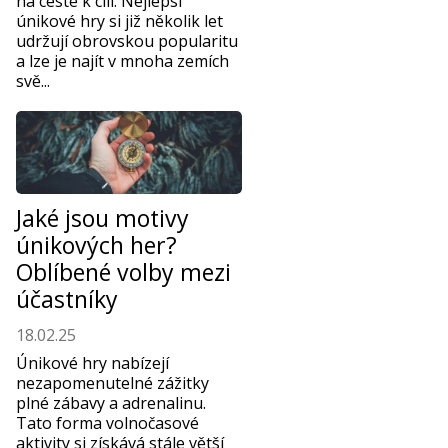
na cestě k cíli. Nejlepší
únikové hry si již několik let
udržují obrovskou popularitu
a lze je najít v mnoha zemích
svě...
Jaké jsou motivy
únikových her?
Oblíbené volby mezi
účastníky
18.02.25
Únikové hry nabízejí
nezapomenutelné zážitky
plné zábavy a adrenalinu.
Tato forma volnočasové
aktivity si získává stále větší