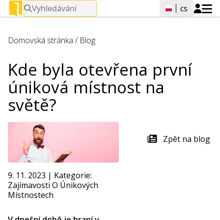
Vyhledávání
cs
Domovská stránka
/
Blog
Kde byla otevřena první
úniková místnost na
světě?
Zpět na blog
9. 11. 2023
|
Kategorie:
Zajímavosti O Únikových
Místnostech
V dnešní době je hraní v