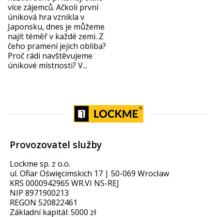
více zájemců. Ačkoli první
úniková hra vznikla v
Japonsku, dnes je můžeme
najít téměř v každé zemi. Z
čeho pramení jejich obliba?
Proč rádi navštěvujeme
únikové místnosti? V...
Provozovatel služby
Lockme sp. z o.o.
ul. Ofiar Oświęcimskich 17 | 50-069 Wrocław
KRS 0000942965 WR.VI NS-REJ
NIP 8971900213
REGON 520822461
Základní kapitál: 5000 zł