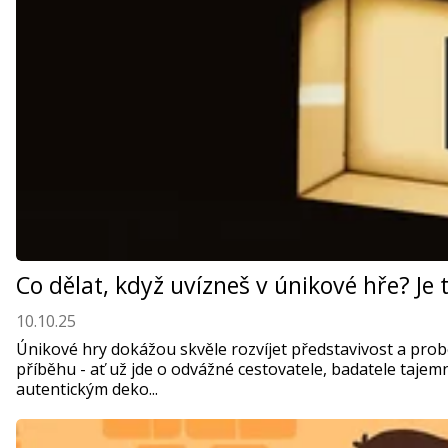
Co dělat, když uvízneš v únikové hře? Je
10.10.25
Únikové hry dokážou skvěle rozvíjet představivost a prob
příběhu - ať už jde o odvážné cestovatele, badatele taje
autentickým deko...