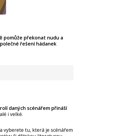
eně pomůže překonat nudu a
. Společné řešení hádanek
 rolí daných scénářem přináší
é i velké.
a vyberete tu, která je scénářem
tivy či dětskou literaturou.