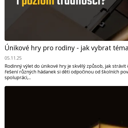
Únikové hry pro rodiny - jak vybrat téma
05.11.25
Rodinný výlet do únikové hry je skvělý způsob, jak strávi
řešení různých hádanek si děti odpočinou od školních pov
spolupráci,...