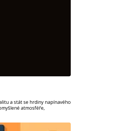
litu a stát se hrdiny napínavého
promyšlené atmosféře,