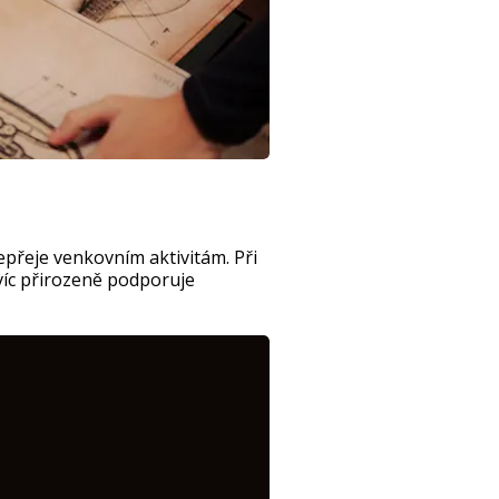
epřeje venkovním aktivitám. Při
avíc přirozeně podporuje