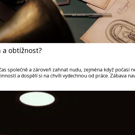
 a obtížnost?
t čas společně a zároveň zahnat nudu, zejména když počasí n
inností a dospělí si na chvíli vydechnou od práce. Zábava n