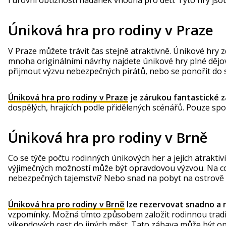
Úniková hra pro rodiny v Praze
V Praze můžete trávit čas stejně atraktivně. Únikové hry 
mnoha originálními návrhy najdete únikové hry plné dějov
přijmout výzvu nebezpečných pirátů, nebo se ponořit do s
Úniková hra pro rodiny v Praze
je zárukou fantastické z
dospělých, hrajících podle přidělených scénářů. Pouze sp
Úniková hra pro rodiny v Brně
Co se týče počtu rodinných únikových her a jejich atrakti
výjimečných možností může být opravdovou výzvou. Na co 
nebezpečných tajemství? Nebo snad na pobyt na ostrově
Úniková hra pro rodiny v Brně
lze rezervovat snadno a r
vzpomínky. Možná tímto způsobem založit rodinnou tradic
víkendových cest do jiných měst. Tato zábava může být op