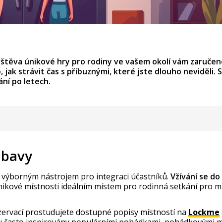
Návštěva únikové hry pro rodiny ve vašem okolí vám zaruč
, jak strávit čas s příbuznými, které jste dlouho neviděli
ní po letech.
ábavy
 výborným nástrojem pro integraci účastníků.
Vžívání se do
ikové místnosti ideálním místem pro rodinná setkání pro mal
rezervací prostudujete dostupné popisy místností na
Lockme
ou často inspirovány populárními pohádkami, pohádkovými mo