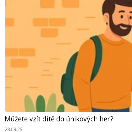
Můžete vzít dítě do únikových her?
28.08.25