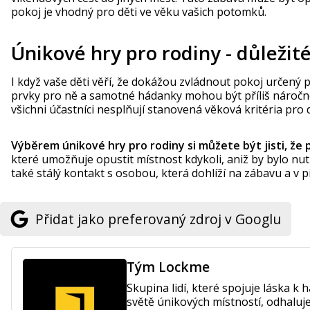
pokoj je vhodný pro děti ve věku vašich potomků.
Únikové hry pro rodiny - důležité
I když vaše děti věří, že dokážou zvládnout pokoj určený 
prvky pro ně a samotné hádanky mohou být příliš náročné,
všichni účastníci nesplňují stanovená věková kritéria pr
Výběrem únikové hry pro rodiny si můžete být jisti, že
které umožňuje opustit místnost kdykoli, aniž by bylo nutn
také stálý kontakt s osobou, která dohlíží na zábavu a v 
Přidat jako preferovaný zdroj v Googlu
Tým Lockme
Skupina lidí, které spojuje láska 
světě únikových místností, odhaluj