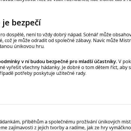
 je bezpečí
pro dospělé, není to vždy dobrý nápad. Scénář může obsahova
 což je může odradit od společné zábavy. Navíc může Mistr 
o danou únikovou hru.
 podmínky v ní budou bezpečné pro mladší účastníky.
V poko
é vyřešit všechny hádanky. Je dobré o tom dětem říct, aby se
případě potřeby poskytuje užitečné rady.
k hádankám, příběhům a společnému prožívání únikových míst
eme zajímavosti z jejich tvorby a radíme, jak ze hry vymáčk