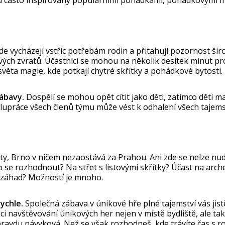
zde vycházejí vstříc potřebám rodin a přitahují pozornost ši
ých zvratů. Účastníci se mohou na několik desítek minut pr
věta magie, kde potkají chytré skřítky a pohádkové bytosti.
ábavy.
Dospělí se mohou opět cítit jako děti, zatímco děti maj
olupráce všech členů týmu může vést k odhalení všech tajems
vity, Brno v ničem nezaostává za Prahou. Ani zde se nelze nu
se rozhodnout? Na střet s listovými skřítky? Účast na arch
 záhad? Možností je mnoho.
ychle.
Společná zábava v únikové hře plné tajemství vás jistě
i navštěvování únikových her nejen v místě bydliště, ale t
ravdu návyková. Než se však rozhodneš, kde trávíte čas s rod