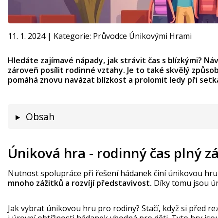
11. 1. 2024
|
Kategorie:
Průvodce Únikovými Hrami
Hledáte zajímavé nápady, jak strávit čas s blízkými? 
zároveň posílit rodinné vztahy. Je to také skvělý způsob
pomáhá znovu navázat blízkost a prolomit ledy při setká
Obsah
Úniková hra - rodinný čas plný z
Nutnost spolupráce při řešení hádanek činí únikovou hru
mnoho zážitků a rozvíjí představivost.
Díky tomu jsou ún
Jak vybrat únikovou hru pro rodiny? Stačí, když si před 
i úrovní obtížnosti hádanek vhodná pro děti. Tyto hry js