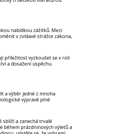
rokou nabídkou zážitků. Mezi
oměnit v zvídavé strážce zákona,
í příležitost vyzkoušet se v roli
tví a dosažení úspěchu.
dit a výběr jedné z mnoha
eologické výpravě plné
 sblíží a zanechá trvalé
aké během prázdninových výletů a
inou, ujistěte se, že vybraný