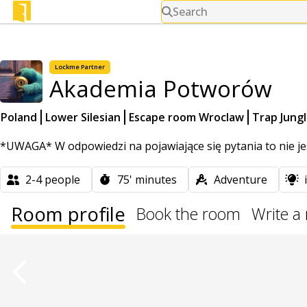
Search
Lockme
Partner
Akademia Potworów
Poland
Lower Silesian
Escape room Wroclaw
Trap Jung
*UWAGA* W odpowiedzi na pojawiające się pytania to nie jes
2-4
people
75'
minutes
Adventure
Room profile
Book the room
Write a