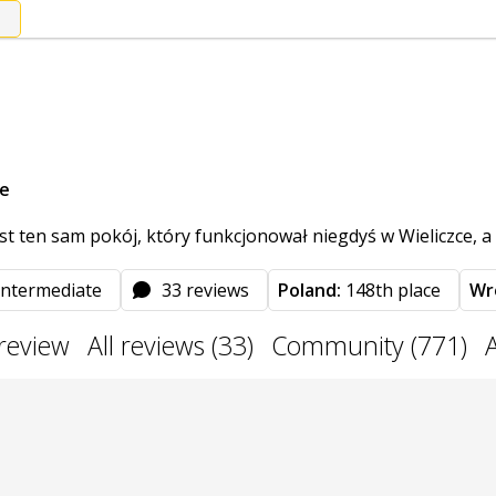
le
t ten sam pokój, który funkcjonował niegdyś w Wieliczce, a 
intermediate
33 reviews
Poland:
148th place
Wr
 review
All reviews (33)
Community (771)