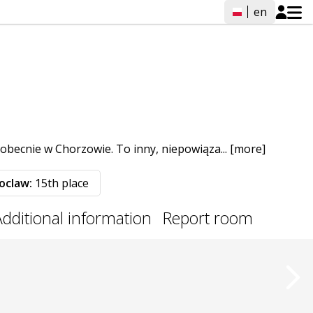
en
obecnie w Chorzowie. To inny, niepowiąza...
[more]
oclaw:
15th place
Additional information
Report room