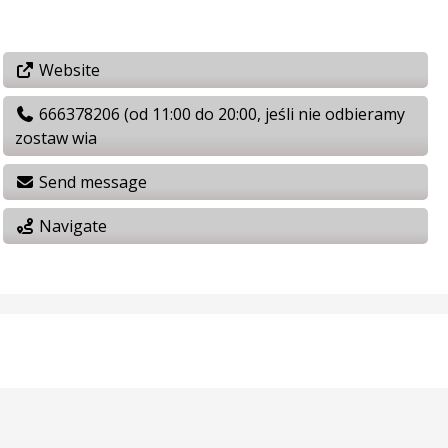
Website
666378206 (od 11:00 do 20:00, jeśli nie odbieramy
zostaw wia
Send message
Navigate