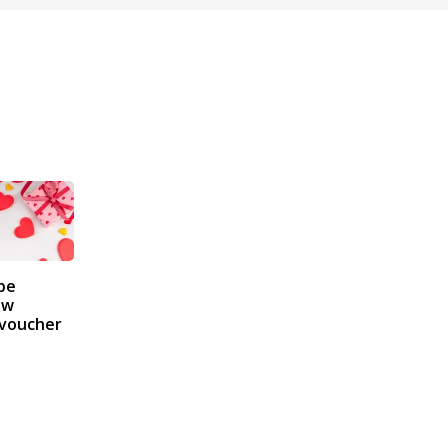
pe
 w
 voucher