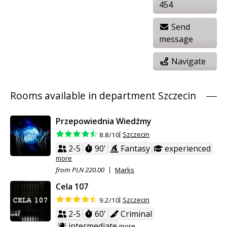
454
Send
message
Navigate
Rooms available in department Szczecin
Przepowiednia Wiedźmy
Szczecin
8.8/10
2-5
90'
Fantasy
experienced
more
from PLN 220.00
Marks
Cela 107
Szczecin
9.2/10
2-5
60'
Criminal
intermediate
more