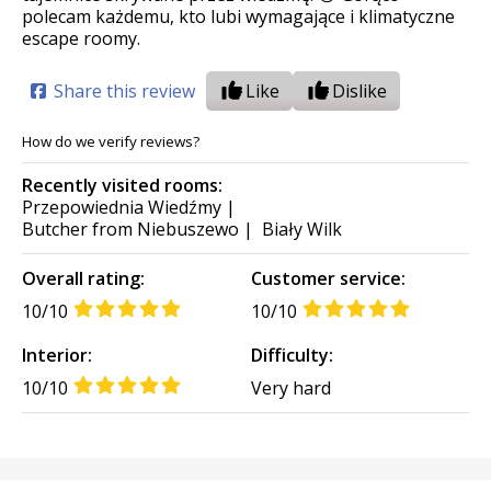
polecam każdemu, kto lubi wymagające i klimatyczne
escape roomy.
Share this review
Like
Dislike
How do we verify reviews?
Recently visited rooms:
Przepowiednia Wiedźmy
|
Butcher from Niebuszewo
|
Biały Wilk
Overall rating:
Customer service:
10/10
10/10
Interior:
Difficulty:
10/10
Very hard