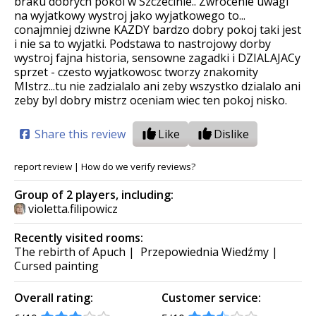
braku dobrych pokoi w Szczecinie.. Zwrocenie uwagi
na wyjatkowy wystroj jako wyjatkowego to...
conajmniej dziwne KAZDY bardzo dobry pokoj taki jest
i nie sa to wyjatki. Podstawa to nastrojowy dorby
wystroj fajna historia, sensowne zagadki i DZIALAJACy
sprzet - czesto wyjatkowosc tworzy znakomity
MIstrz...tu nie zadzialalo ani zeby wszystko dzialalo ani
zeby byl dobry mistrz oceniam wiec ten pokoj nisko.
Share this review
Like
Dislike
report review
|
How do we verify reviews?
Group of 2 players, including:
violetta.filipowicz
Recently visited rooms:
The rebirth of Apuch
|
Przepowiednia Wiedźmy
|
Cursed painting
Overall rating:
Customer service: