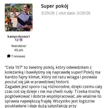
Super pokój
3/29/26
|
visit date: 3/29/26
kamyczkowa1
12
Wanderer
46 pts
7 reviews
"Cela 107” to świetny pokój, który odwiedziłam z
koleżanką i bawiłyśmy się naprawdę super! Pokój ma
bardzo fajny klimat, który od razu wciąga i pozwala
poczuć się jak w prawdziwej historii.
Zagadek jest sporo i są różnorodne, dzięki czemu cały
czas coś się dzieje i nie ma chwili nudy. Trzeba trochę
pogłówkować i dobrze współpracować, ale właśnie to
sprawia największą frajdę. Wszystko jest logicznie
poukładane i daje dużą satysfakcję przy