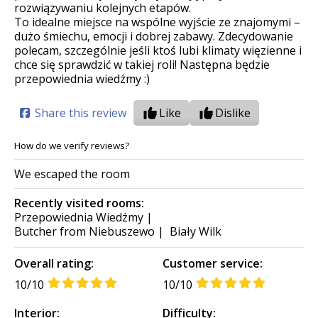
rozwiązywaniu kolejnych etapów.
To idealne miejsce na wspólne wyjście ze znajomymi –
dużo śmiechu, emocji i dobrej zabawy. Zdecydowanie
polecam, szczególnie jeśli ktoś lubi klimaty więzienne i
chce się sprawdzić w takiej roli! Następna będzie
przepowiednia wiedźmy :)
Share this review
Like
Dislike
How do we verify reviews?
We escaped the room
Recently visited rooms:
Przepowiednia Wiedźmy
|
Butcher from Niebuszewo
|
Biały Wilk
Overall rating:
Customer service:
10/10
10/10
Interior:
Difficulty: