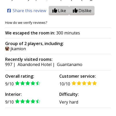
Share this review
Like
Dislike
How do we verify reviews?
We escaped the room in:
300 minutes
Group of 2 players, including:
jkamion
Recently visited rooms:
997
|
Abandoned Hotel
|
Guantanamo
Overall rating:
Customer service:
9/10
10/10
Interior:
Difficulty:
9/10
Very hard