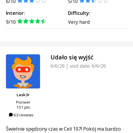
6/10
5/10
Interior:
Difficulty:
9/10
Very hard
Udało się wyjść
6/6/26
|
visit date: 6/6/26
Lask3r
Pioneer
151 pts
63 reviews
Świetnie spędzony czas w Celi 107! Pokój ma bardzo