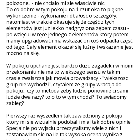
polozone.. - nie chcialo mi sie wlasciwie nic.
To co dobre w tym pokoju na 1 rzut oka to piękne
wykończenie - wykonanie i dbałość o szczegóły,
natomiast w trakcie okazuje się że część z tych
elementów jest już lekko nadgryziona zębem czasu -
po wzięciu w ręce jednego z elementów który potem
mamy upgradować i ma wskazać on coś odpadła część
od tego. Cały element okazał się luźny i wskazanie jest
mocno na siłę.
W pokoju upchane jest bardzo duzo zagadek i w moim
przekonaniu nie ma to wiekszego sensu w takim
czasie zwalszcza jak mowia prowadzacy - "wiekszosc
grup nie wychodzi", czytalem ze grupy wracaja do
pokoju... czy to metoda zeby ludzie ponownie ci sami
ludzie dwa razy? to o to w tym chodzi? To swiadomy
zabieg?
Pierwszy raz wyszedlem tak zawiedziony z pokoju
ktory mi sie wizualnie podobal i mial tak dobre opinie.
Specjalnie po wyjsciu przeczytalismy wiele z nich i
zastanawiam sie na ile tak wysoka ocena wynika z