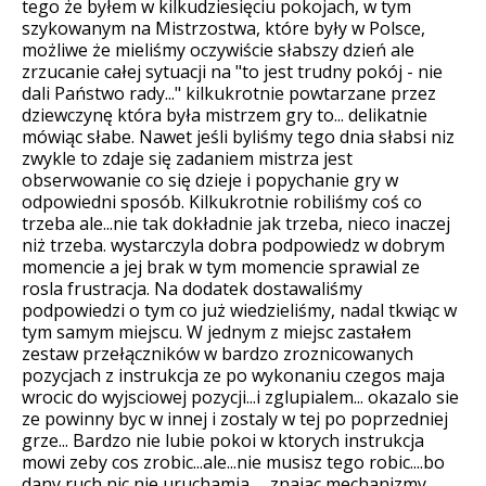
tego że byłem w kilkudziesięciu pokojach, w tym
szykowanym na Mistrzostwa, które były w Polsce,
możliwe że mieliśmy oczywiście słabszy dzień ale
zrzucanie całej sytuacji na "to jest trudny pokój - nie
dali Państwo rady..." kilkukrotnie powtarzane przez
dziewczynę która była mistrzem gry to... delikatnie
mówiąc słabe. Nawet jeśli byliśmy tego dnia słabsi niz
zwykle to zdaje się zadaniem mistrza jest
obserwowanie co się dzieje i popychanie gry w
odpowiedni sposób. Kilkukrotnie robiliśmy coś co
trzeba ale...nie tak dokładnie jak trzeba, nieco inaczej
niż trzeba. wystarczyla dobra podpowiedz w dobrym
momencie a jej brak w tym momencie sprawial ze
rosla frustracja. Na dodatek dostawaliśmy
podpowiedzi o tym co już wiedzieliśmy, nadal tkwiąc w
tym samym miejscu. W jednym z miejsc zastałem
zestaw przełączników w bardzo zroznicowanych
pozycjach z instrukcja ze po wykonaniu czegos maja
wrocic do wyjsciowej pozycji...i zglupialem... okazalo sie
ze powinny byc w innej i zostaly w tej po poprzedniej
grze... Bardzo nie lubie pokoi w ktorych instrukcja
mowi zeby cos zrobic...ale...nie musisz tego robic....bo
dany ruch nic nie uruchamia..... znajac mechanizmy