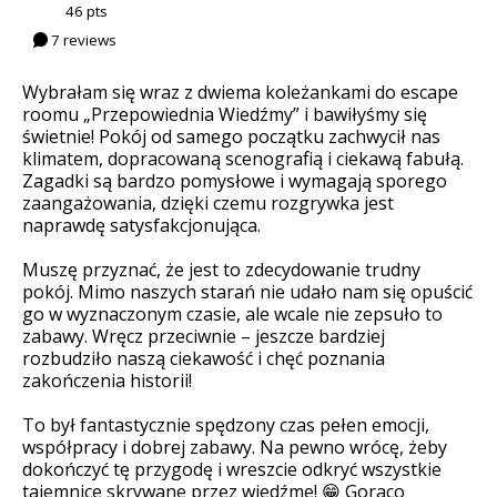
46 pts
7 reviews
Wybrałam się wraz z dwiema koleżankami do escape
roomu „Przepowiednia Wiedźmy” i bawiłyśmy się
świetnie! Pokój od samego początku zachwycił nas
klimatem, dopracowaną scenografią i ciekawą fabułą.
Zagadki są bardzo pomysłowe i wymagają sporego
zaangażowania, dzięki czemu rozgrywka jest
naprawdę satysfakcjonująca.
Muszę przyznać, że jest to zdecydowanie trudny
pokój. Mimo naszych starań nie udało nam się opuścić
go w wyznaczonym czasie, ale wcale nie zepsuło to
zabawy. Wręcz przeciwnie – jeszcze bardziej
rozbudziło naszą ciekawość i chęć poznania
zakończenia historii!
To był fantastycznie spędzony czas pełen emocji,
współpracy i dobrej zabawy. Na pewno wrócę, żeby
dokończyć tę przygodę i wreszcie odkryć wszystkie
tajemnice skrywane przez wiedźmę! 😁 Gorąco