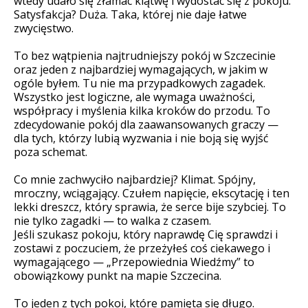
wtedy udało się złamać klątwę i wydostać się z pokoju.
Satysfakcja? Duża. Taka, której nie daje łatwe
zwycięstwo.
To bez wątpienia najtrudniejszy pokój w Szczecinie
oraz jeden z najbardziej wymagających, w jakim w
ogóle byłem. Tu nie ma przypadkowych zagadek.
Wszystko jest logiczne, ale wymaga uważności,
współpracy i myślenia kilka kroków do przodu. To
zdecydowanie pokój dla zaawansowanych graczy —
dla tych, którzy lubią wyzwania i nie boją się wyjść
poza schemat.
Co mnie zachwyciło najbardziej? Klimat. Spójny,
mroczny, wciągający. Czułem napięcie, ekscytację i ten
lekki dreszcz, który sprawia, że serce bije szybciej. To
nie tylko zagadki — to walka z czasem.
Jeśli szukasz pokoju, który naprawdę Cię sprawdzi i
zostawi z poczuciem, że przeżyłeś coś ciekawego i
wymagającego — „Przepowiednia Wiedźmy” to
obowiązkowy punkt na mapie Szczecina.
To jeden z tych pokoi, które pamięta się długo.