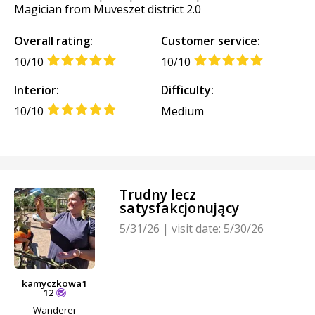
Magician from Muveszet district 2.0
Overall rating:
Customer service:
10/10
10/10
Interior:
Difficulty:
10/10
Medium
Trudny lecz
satysfakcjonujący
5/31/26
|
visit date: 5/30/26
kamyczkowa1
12
Wanderer