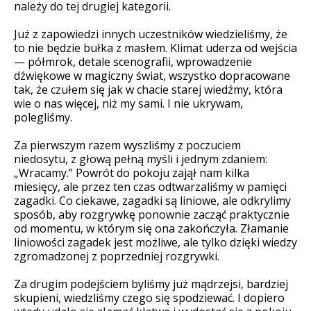
należy do tej drugiej kategorii.
Już z zapowiedzi innych uczestników wiedzieliśmy, że
to nie będzie bułka z masłem. Klimat uderza od wejścia
— półmrok, detale scenografii, wprowadzenie
dźwiękowe w magiczny świat, wszystko dopracowane
tak, że czułem się jak w chacie starej wiedźmy, która
wie o nas więcej, niż my sami. I nie ukrywam,
polegliśmy.
Za pierwszym razem wyszliśmy z poczuciem
niedosytu, z głową pełną myśli i jednym zdaniem:
„Wracamy.” Powrót do pokoju zajął nam kilka
miesięcy, ale przez ten czas odtwarzaliśmy w pamięci
zagadki. Co ciekawe, zagadki są liniowe, ale odkrylimy
sposób, aby rozgrywkę ponownie zacząć praktycznie
od momentu, w którym się ona zakończyła. Złamanie
liniowości zagadek jest możliwe, ale tylko dzięki wiedzy
zgromadzonej z poprzedniej rozgrywki.
Za drugim podejściem byliśmy już mądrzejsi, bardziej
skupieni, wiedzliśmy czego się spodziewać. I dopiero