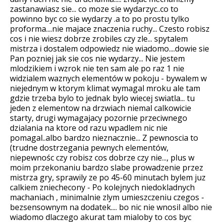
zastanawiasz sie... co moze sie wydarzyc..co to
powinno byc co sie wydarzy .a to po prostu tylko
proforma....nie majace znaczenia ruchy... Czesto robisz
cos i nie wiesz dobrze zrobiles czy zle... spytalem
mistrza i dostalem odpowiedz nie wiadomo....dowie sie
Pan pozniej jak sie cos nie wydarzy... Nie jestem
mlodzikiem i wzrok nie ten sam ale po raz 1 nie
widzialem waznych elementów w pokoju - bywalem w
niejednym w ktorym klimat wymagal mroku ale tam
gdzie trzeba bylo to jednak bylo wiecej swiatla... tu
jeden z elementow na drzwiach niemal calkowicie
starty, drugi wymagajacy pozornie przeciwnego
dzialania na ktore od razu wpadlem nic nie
pomagal..albo bardzo nieznacznie... Z pewnoscia to
(trudne dostrzegania pewnych elementów,
niepewnośc czy robisz cos dobrze czy nie..., plus w
moim przekonaniu bardzo slabe prowadzenie przez
mistrza gry, sprawily ze po 45-60 minutach bylem juz
calkiem zniechecony - Po kolejnych niedokladnych
machaniach , minimalnie zlym umieszczeniu czegos -
bezsensownym na dodatek.... bo nic nie wnosil albo nie
wiadomo dlaczego akurat tam mialoby to cos byc