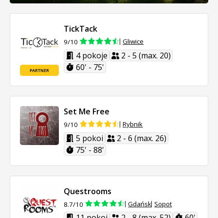
TickTack
Gliwice
9/10
4 pokoje
2 - 5 (max. 20)
60' - 75'
PARTNER
Set Me Free
Rybnik
9/10
5 pokoi
2 - 6 (max. 26)
75' - 88'
Questrooms
Gdańsk
Sopot
8.7/10
11 pokoi
2 - 8 (max. 52)
60'