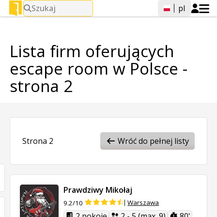
Szukaj
pl
Lista firm oferujących
escape room w Polsce -
strona 2
Strona 2
Wróć do pełnej listy
Prawdziwy Mikołaj
Warszawa
9.2/10
2 pokoje
2 - 5 (max. 9)
80'