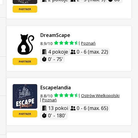
PARTNER
DreamScape
Poznań
8.9/10
4 pokoje
0 - 6 (max. 22)
0' - 75'
PARTNER
Escapelandia
Ostrów Wielkopolski
8.8/10
Poznań
13 pokoi
0 - 6 (max. 65)
PARTNER
0' - 180'