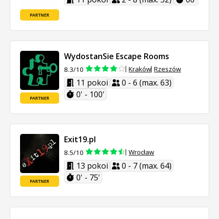
PARTNER
WydostanSie Escape Rooms
Kraków
Rzeszów
8.3/10
11 pokoi
0 - 6 (max. 63)
0' - 100'
PARTNER
Exit19.pl
Wrocław
8.5/10
13 pokoi
0 - 7 (max. 64)
0' - 75'
PARTNER