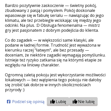
Bardzo pozytywnie zaskoczenie — świetny pokój,
zbudowany z pasją i pomysłem. Pokój doskonale
wpasowuje się w fabułę serialu — nawiązując do jego
klimatu, ale też przebiegle wciskając się między jego
odcinki. Na plus. :D Obsługa fenomenalna — mistrz
gry jest pasjonatem z dobrym podejścia do klienta.
Co do zagadek — w większości same klasyki, ale
podane w ładnej formie. Trudność jest wyważona w
kierunku raczej "łatwym", ale bez przesady —
doceniam, że niektóre zagadki wymagają pomyślunku.
Istnieje też ryzyko zatkania się na którymś etapie ze
względu na liniowy charakter.
Ogromną zaletą pokoju jest wykorzystanie możliwości
lokalowych — bez wątpienia tego pokoju nie dałoby
się zrobić tak dobrze w innych okolicznościach
przyrody :)
Podziel się opinią
Lubię
Nie lubię