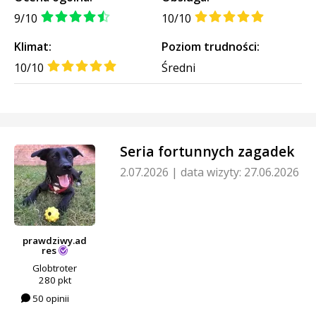
9/10
10/10
Klimat:
Poziom trudności:
10/10
Średni
Seria fortunnych zagadek
2.07.2026
|
data wizyty: 27.06.2026
prawdziwy.ad
res
Globtroter
280 pkt
50 opinii