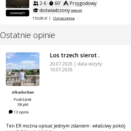
2-6
60'
Przygodowy
doświadczony
więcej
ZAMKNIĘTY
110,00 zł
Oznaczenia
Ostatnie opinie
Los trzech sierot .
20.07.2026
|
data wizyty:
10.07.2026
olkadurbas
Podróżnik
38 pkt
13 opinii
Ten ER można opisać jednym zdaniem : właściwy pokój