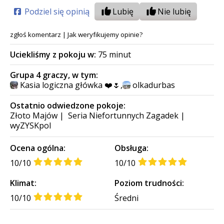
Podziel się opinią
Lubię
Nie lubię
zgłoś komentarz
|
Jak weryfikujemy opinie?
Uciekliśmy z pokoju w:
75 minut
Grupa 4 graczy, w tym:
Kasia logiczna główka ❤️🌷
,
olkadurbas
Ostatnio odwiedzone pokoje:
Złoto Majów
|
Seria Niefortunnych Zagadek
|
wyZYSKpol
Ocena ogólna:
Obsługa:
10/10
10/10
Klimat:
Poziom trudności:
10/10
Średni