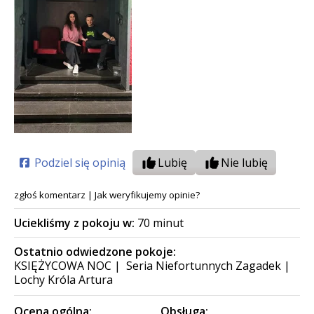
Podziel się opinią
Lubię
Nie lubię
zgłoś komentarz
|
Jak weryfikujemy opinie?
Uciekliśmy z pokoju w:
70 minut
Ostatnio odwiedzone pokoje:
KSIĘŻYCOWA NOC
|
Seria Niefortunnych Zagadek
|
Lochy Króla Artura
Ocena ogólna:
Obsługa: