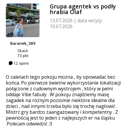
Grupa agentek vs podły
hrabia Olaf
13.07.2026
|
data wizyty:
10.07.2026
Baranek_389
Skaut
73 pkt
12 opinii
O zaletach tego pokoju można , by opowiadać bez
końca. Po pierwsze świetne wykorzystanie lokalizacji
połączone z cudownym wystrojem , który w pełni
oddaje Vibe fabuły . W pokoju znajdziemy masę
zagadek na różnym poziomie niektóre idealne dla
dzieci , nad innymi trzeba było się trochę nagłowić .
Mistrz gry bardzo zaangażowany i kompetentny . Z
pewnością jest to jeden z najlepszych er na śląsku
.Polecam odwiedzić :3