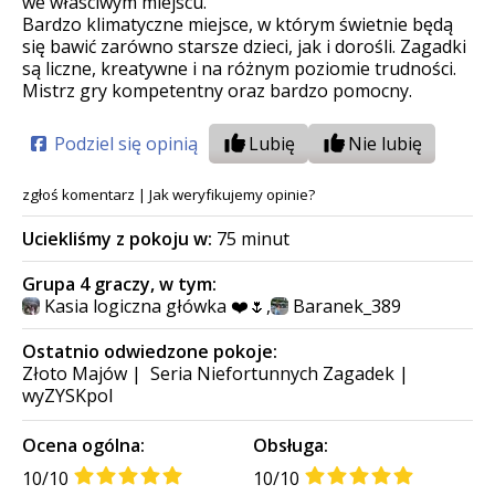
we właściwym miejscu.
Bardzo klimatyczne miejsce, w którym świetnie będą
się bawić zarówno starsze dzieci, jak i dorośli. Zagadki
są liczne, kreatywne i na różnym poziomie trudności.
Mistrz gry kompetentny oraz bardzo pomocny.
Podziel się opinią
Lubię
Nie lubię
zgłoś komentarz
|
Jak weryfikujemy opinie?
Uciekliśmy z pokoju w:
75 minut
Grupa 4 graczy, w tym:
Kasia logiczna główka ❤️🌷
,
Baranek_389
Ostatnio odwiedzone pokoje:
Złoto Majów
|
Seria Niefortunnych Zagadek
|
wyZYSKpol
Ocena ogólna:
Obsługa:
10/10
10/10