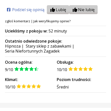
Podziel się opinią
Lubię
Nie lubię
zgłoś komentarz
|
Jak weryfikujemy opinie?
Uciekliśmy z pokoju w:
52 minuty
Ostatnio odwiedzone pokoje:
Hipnoza
|
Stary sklep z zabawkami
|
Seria Niefortunnych Zagadek
Ocena ogólna:
Obsługa:
9/10
10/10
Klimat:
Poziom trudności:
10/10
Średni