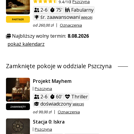
Pszczyna
9.4/10
2-6
75'
Fabularny
śr. zaawansowani
więcej
PARTNER
od 260,00 zł
Oznaczenia
Najbliższy wolny termin:
8.08.2026
pokaż kalendarz
Zamknięte pokoje w oddziale Pszczyna
Projekt Mayhem
Pszczyna
2-6
60'
Thriller
doświadczony
więcej
ZAMKNIĘTY
od 99,00 zł
Oznaczenia
Stacja 0: Iskra
Pszczyna