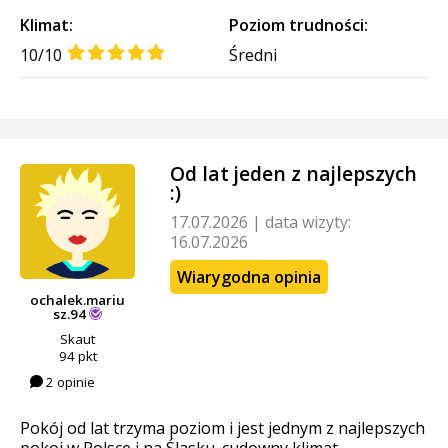
Klimat:
Poziom trudności:
10/10
Średni
Od lat jeden z najlepszych
:)
17.07.2026
|
data wizyty:
16.07.2026
Wiarygodna opinia
ochalek.mariu
sz.94
Skaut
94 pkt
2 opinie
Pokój od lat trzyma poziom i jest jednym z najlepszych