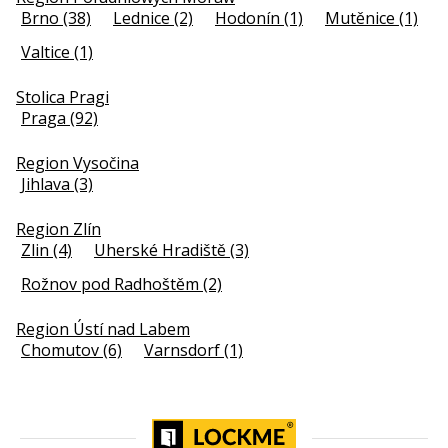
Brno (38)
Lednice (2)
Hodonín (1)
Mutěnice (1)
Valtice (1)
Stolica Pragi
Praga (92)
Region Vysočina
Jihlava (3)
Region Zlín
Zlin (4)
Uherské Hradiště (3)
Rožnov pod Radhoštěm (2)
Region Ústí nad Labem
Chomutov (6)
Varnsdorf (1)