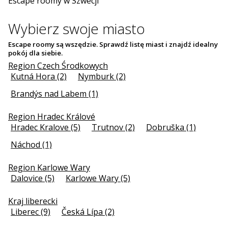
Escape roomy w Szwecji
Wybierz swoje miasto
Escape roomy są wszędzie. Sprawdź listę miast i znajdź idealny
pokój dla siebie.
Region Czech Środkowych
Kutná Hora (2)
Nymburk (2)
Brandýs nad Labem (1)
Region Hradec Králové
Hradec Kralove (5)
Trutnov (2)
Dobruška (1)
Náchod (1)
Region Karlowe Wary
Dalovice (5)
Karlowe Wary (5)
Kraj liberecki
Liberec (9)
Česká Lípa (2)