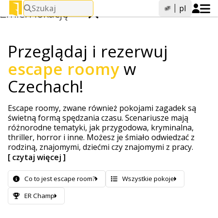
Szukaj
pl
Zmień lokację
Przeglądaj i rezerwuj
Szukaj miast.
escape roomy
w
Czechach!
Escape roomy, zwane również pokojami zagadek są
świetną formą spędzania czasu. Scenariusze mają
różnorodne tematyki, jak przygodowa, kryminalna,
thriller, horror i inne. Możesz je śmiało odwiedzać z
rodziną, znajomymi, dziećmi czy znajomymi z pracy.
[ czytaj więcej ]
Co to jest escape room?
Wszystkie pokoje
ER Champ