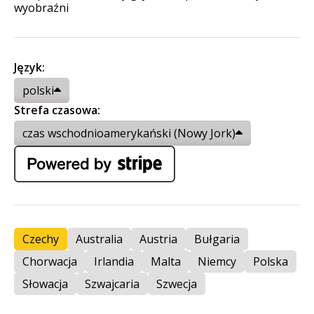
wyobraźni
Język:
polski
Strefa czasowa:
czas wschodnioamerykański (Nowy Jork)
Czechy
Australia
Austria
Bułgaria
Chorwacja
Irlandia
Malta
Niemcy
Polska
Słowacja
Szwajcaria
Szwecja