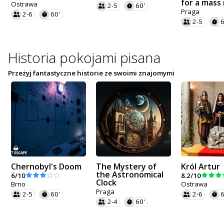
for a mass
Ostrawa
2-5
60'
Praga
2-6
60'
2-5
6
Historia pokojami pisana
Przeżyj fantastyczne historie ze swoimi znajomymi
Chernobyl's Doom
The Mystery of
Król Artur
the Astronomical
6/10
8.2/10
Clock
Brno
Ostrawa
Praga
2-5
60'
2-6
6
2-4
60'