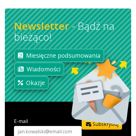
Newsletter
-
Bądź na
bieżąco!
Miesięczne podsumowania
Wiadomości
Okazje
E-mail
Subskrybuj