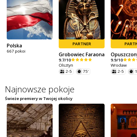
PARTNER
PART
Polska
667 pokoi
Grobowiec Faraona
Opuszczon
9.7/10
9.9/10
Olsztyn
Wrocław
2-5
75'
2-5
1
Najnowsze pokoje
Świeże premiery w Twojej okolicy