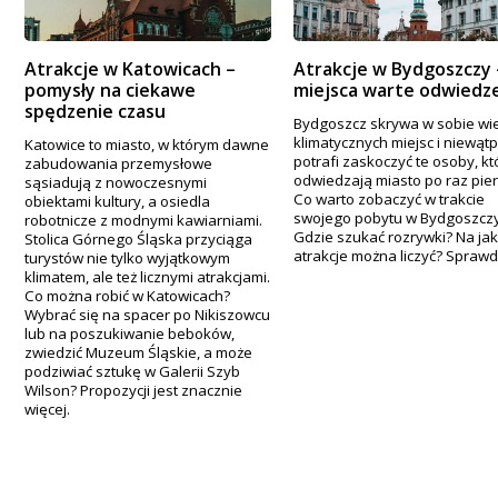
Atrakcje w Katowicach –
Atrakcje w Bydgoszczy 
pomysły na ciekawe
miejsca warte odwiedz
spędzenie czasu
Bydgoszcz skrywa w sobie wi
klimatycznych miejsc i niewątp
Katowice to miasto, w którym dawne
potrafi zaskoczyć te osoby, kt
zabudowania przemysłowe
odwiedzają miasto po raz pie
sąsiadują z nowoczesnymi
Co warto zobaczyć w trakcie
obiektami kultury, a osiedla
swojego pobytu w Bydgoszcz
robotnicze z modnymi kawiarniami.
Gdzie szukać rozrywki? Na jak
Stolica Górnego Śląska przyciąga
atrakcje można liczyć? Spraw
turystów nie tylko wyjątkowym
klimatem, ale też licznymi atrakcjami.
Co można robić w Katowicach?
Wybrać się na spacer po Nikiszowcu
lub na poszukiwanie beboków,
zwiedzić Muzeum Śląskie, a może
podziwiać sztukę w Galerii Szyb
Wilson? Propozycji jest znacznie
więcej.