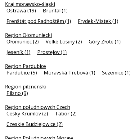
Kraj morawsko-śląski
Ostrawa (19)
Bruntál (1)
Frenštát pod Radhoštěm (1)
Frydek-Mistek (1)
Region Ołomuniecki
Ołomuniec (2)
Velké Losiny (2)
Góry Złote (1)
Jeseník (1)
Prostejov (1)
Region Pardubice
Pardubice (5)
Moravská Třebová (1)
Sezemice (1)
Region pilzneński
Pilzno (9)
Region południowych Czech
Cesky Krumlov (2)
Tabor (2)
Czeskie Budziejowice (2)
Region Południowych Moraw