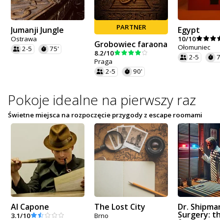
PARTNER
Jumanji Jungle
Egypt
Ostrawa
10/10
Grobowiec faraona
Ołomuniec
2-5
75'
8.2/10
2-5
7
Praga
2-5
90'
Pokoje idealne na pierwszy raz
Świetne miejsca na rozpoczęcie przygody z escape roomami
Al Capone
The Lost City
Dr. Shipma
Surgery: t
3.1/10
Brno