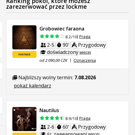
Ranking pokoi, które możesz
zarezerwować przez lockme
Grobowiec faraona
Praga
8.2/10
2-5
90'
Przygodowy
doświadczony
więcej
PARTNER
od 2 090,00 CZK
Oznaczenia
Najbliższy wolny termin:
7.08.2026
pokaż kalendarz
Nautilus
Praga
8.9/10
2-6
60'
Przygodowy
śr. zaawansowani
więcej