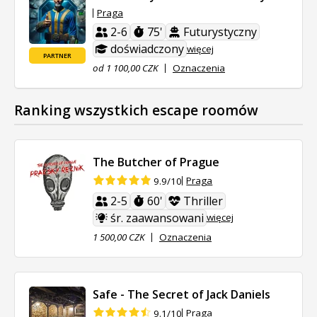
Praga
2-6
75'
Futurystyczny
doświadczony
więcej
PARTNER
od 1 100,00 CZK
Oznaczenia
Ranking wszystkich escape roomów
The Butcher of Prague
Praga
9.9/10
2-5
60'
Thriller
śr. zaawansowani
więcej
1 500,00 CZK
Oznaczenia
Safe - The Secret of Jack Daniels
Praga
9.1/10