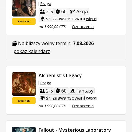
Praga
2-5
60'
Akcja
śr. zaawansowani
więcej
PARTNER
od 1 990,00 CZK
Oznaczenia
Najbliższy wolny termin:
7.08.2026
pokaż kalendarz
Alchemist's Legacy
Praga
2-5
60'
Fantasy
śr. zaawansowani
więcej
PARTNER
od 1 990,00 CZK
Oznaczenia
Fallout - Mysterious Laboratory