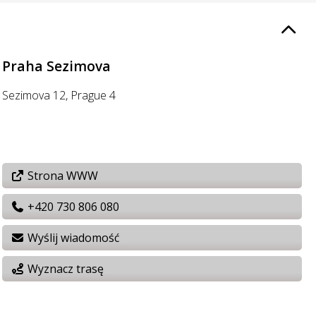
Praha Sezimova
Sezimova 12, Prague 4
Strona WWW
+420 730 806 080
Wyślij wiadomość
Wyznacz trasę