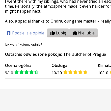
I went there with my siblings, who had never tried an es
time. Personally, the atmosphere made it even harder for
might happen next.
Also, a special thanks to Ondra, our game master – really
Podziel się opinią
Lubię
Nie lubię
Jak weryfikujemy opinie?
Ostatnio odwiedzone pokoje:
The Butcher of Prague
|
Ocena ogólna:
Obsługa:
Klimat
9/10
10/10
10/10