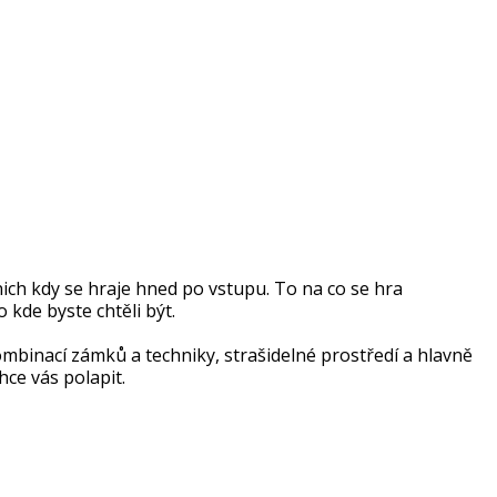
nich kdy se hraje hned po vstupu. To na co se hra
 kde byste chtěli být.
mbinací zámků a techniky, strašidelné prostředí a hlavně
ce vás polapit.