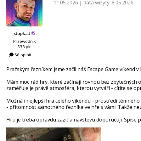
11.05.2026
|
data wizyty: 8.05.2026
stupka.t
Przewodnik
333 pkt
58 opinii
Pražským řezníkem jsme začli náš Escape Game víkend v P
Mám moc rád hry, které začínají rovnou bez zbytečných op
zaměřuje je právě atmosféra, kterou vytváří - cítite se o
Možná i nejlepší hra celého víkendu - prostředí témného
- přítomnost samotného řezníka ve hře s vámi! Takže neu
Hru je třeba opravdu zažít a návštěvu doporučuji. Spíše 