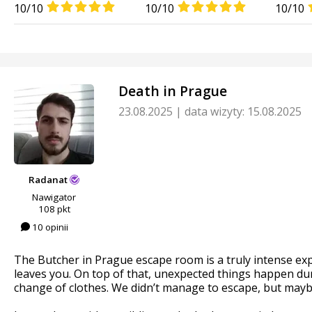
10/10
10/10
10/10
Death in Prague
23.08.2025
|
data wizyty: 15.08.2025
Radanat
Nawigator
108 pkt
10 opinii
The Butcher in Prague escape room is a truly intense exp
leaves you. On top of that, unexpected things happen duri
change of clothes. We didn’t manage to escape, but maybe