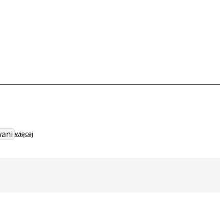
wani
więcej