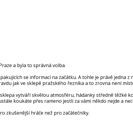
raze a byla to správná volba.
akujících se informací na začátku. A tohle je právě jedna z 
pravdu jak ve sklepě pražského řezníka a to zrovna není místo
 sklepa vytváří skvělou atmosféru, hádanky středně těžké ko
stále koukáte přes rameno jestli za vámi někdo nejde a nech
pro zkušenější hráče než pro začátečníky.