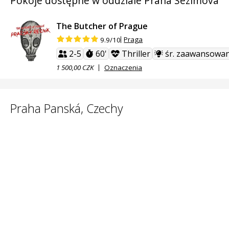
Pokoje dostępne w oddziale Praha Sezimova
The Butcher of Prague
Praga
9.9/10
2-5
60'
Thriller
śr. zaawansowan
1 500,00 CZK
Oznaczenia
Praha Panská, Czechy