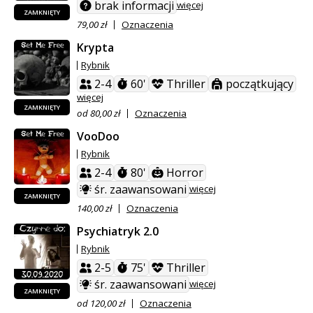
brak informacji
więcej
ZAMKNIĘTY
79,00 zł
Oznaczenia
Krypta
Rybnik
2-4
60'
Thriller
początkujący
więcej
ZAMKNIĘTY
od 80,00 zł
Oznaczenia
VooDoo
Rybnik
2-4
80'
Horror
śr. zaawansowani
więcej
ZAMKNIĘTY
140,00 zł
Oznaczenia
Psychiatryk 2.0
Rybnik
2-5
75'
Thriller
śr. zaawansowani
więcej
ZAMKNIĘTY
od 120,00 zł
Oznaczenia