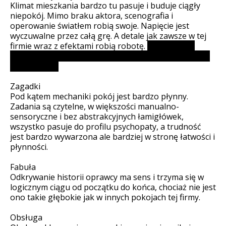
Klimat mieszkania bardzo tu pasuje i buduje ciągły
niepokój. Mimo braku aktora, scenografia i
operowanie światłem robią swoje. Napięcie jest
wyczuwalne przez całą grę. A detale jak zawsze w tej
firmie wraz z efektami robią robotę.
Mega spoko
elementem są ciasne tunele i przejścia między innymi
to w zegarze
Zagadki
Pod kątem mechaniki pokój jest bardzo płynny.
Zadania są czytelne, w większości manualno-
sensoryczne i bez abstrakcyjnych łamigłówek,
wszystko pasuje do profilu psychopaty, a trudność
jest bardzo wywarzona ale bardziej w stronę łatwości i
płynności.
Fabuła
Odkrywanie historii oprawcy ma sens i trzyma się w
logicznym ciągu od początku do końca, chociaż nie jest
ono takie głębokie jak w innych pokojach tej firmy.
Obsługa