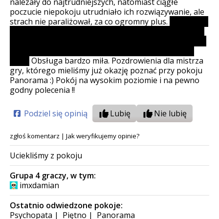
należały do najtrudniejszych, natomiast ciągłe
poczucie niepokoju utrudniało ich rozwiązywanie, ale
strach nie paraliżował, za co ogromny plus.
Natomiast
na wyróżnienie zasługuje mechanika chowania przed
aktorem. Nigdy w żadnym poprzednim escape roomie
się z tym nie spotkaliśmy, a mamy ich już trochę za
sobą.
Obsługa bardzo miła. Pozdrowienia dla mistrza
gry, którego mieliśmy już okazję poznać przy pokoju
Panorama :) Pokój na wysokim poziomie i na pewno
godny polecenia !!
Podziel się opinią
Lubię
Nie lubię
zgłoś komentarz
|
Jak weryfikujemy opinie?
Uciekliśmy z pokoju
Grupa 4 graczy, w tym:
imxdamian
Ostatnio odwiedzone pokoje:
Psychopata
|
Piętno
|
Panorama