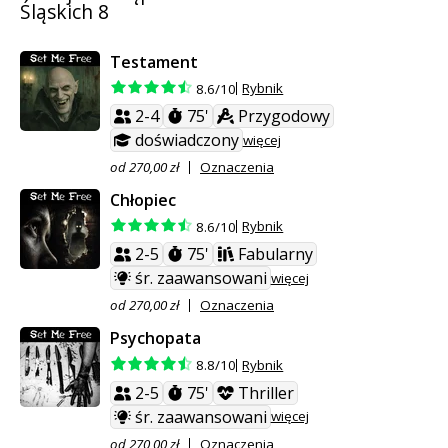
Śląskich 8
Testament
Rybnik
8.6/10
2-4
75'
Przygodowy
doświadczony
więcej
od 270,00 zł
Oznaczenia
Chłopiec
Rybnik
8.6/10
2-5
75'
Fabularny
śr. zaawansowani
więcej
od 270,00 zł
Oznaczenia
Psychopata
Rybnik
8.8/10
2-5
75'
Thriller
śr. zaawansowani
więcej
od 270,00 zł
Oznaczenia