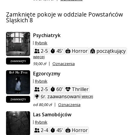
Zamknięte pokoje w oddziale Powstańców
Śląskich 8
Psychiatryk
Rybnik
2-5
45'
Horror
początkujący
więcej
ZAMKNIĘTY
59,00 zł
Oznaczenia
Egzorcyzmy
Rybnik
2-5
60'
Thriller
śr. zaawansowani
więcej
ZAMKNIĘTY
od 80,00 zł
Oznaczenia
Las Samobójców
Rybnik
2-4
45'
Horror