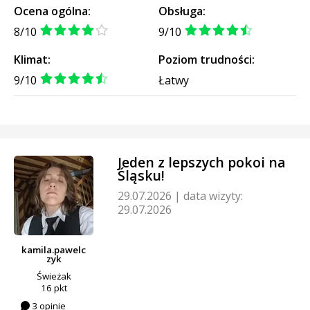
Ocena ogólna:
Obsługa:
8/10
9/10
Klimat:
Poziom trudności:
9/10
Łatwy
Jeden z lepszych pokoi na
Śląsku!
29.07.2026
|
data wizyty:
29.07.2026
kamila.pawelc
zyk
Świeżak
16 pkt
3 opinie