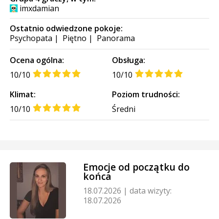
imxdamian
Ostatnio odwiedzone pokoje:
Psychopata
|
Piętno
|
Panorama
Ocena ogólna:
Obsługa:
10/10
10/10
Klimat:
Poziom trudności:
10/10
Średni
Emocje od początku do
końca
18.07.2026
|
data wizyty:
18.07.2026