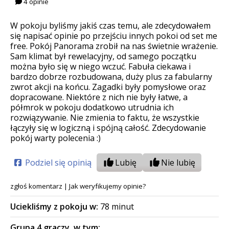
4 opinie
W pokoju byliśmy jakiś czas temu, ale zdecydowałem
się napisać opinie po przejściu innych pokoi od set me
free. Pokój Panorama zrobił na nas świetnie wrażenie.
Sam klimat był rewelacyjny, od samego początku
można było się w niego wczuć. Fabuła ciekawa i
bardzo dobrze rozbudowana, duży plus za fabularny
zwrot akcji na końcu. Zagadki były pomysłowe oraz
dopracowane. Niektóre z nich nie były łatwe, a
półmrok w pokoju dodatkowo utrudnia ich
rozwiązywanie. Nie zmienia to faktu, że wszystkie
łączyły się w logiczną i spójną całość. Zdecydowanie
pokój warty polecenia :)
Podziel się opinią
Lubię
Nie lubię
zgłoś komentarz
|
Jak weryfikujemy opinie?
Uciekliśmy z pokoju w:
78 minut
Grupa 4 graczy, w tym: