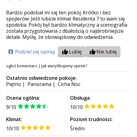
Bardzo podobał mi się ten pokój. Krótko i bez
spojlerów: Jeśli lubicie klimat Residenta 7 to wam się
spodoba. Pokój był bardzo klimatyczny a scenografia
została przygotowana z dbałością o najdrobniejsze
detale. Myślę, że obowiązkowy do odwiedzenia.
Podziel się opinią
Lubię
Nie lubię
zgłoś komentarz
|
Jak weryfikujemy opinie?
Ostatnio odwiedzone pokoje:
Piętno
|
Panorama
|
Cicha Noc
Ocena ogólna:
Obsługa:
9/10
10/10
Klimat:
Poziom trudności:
10/10
Średni