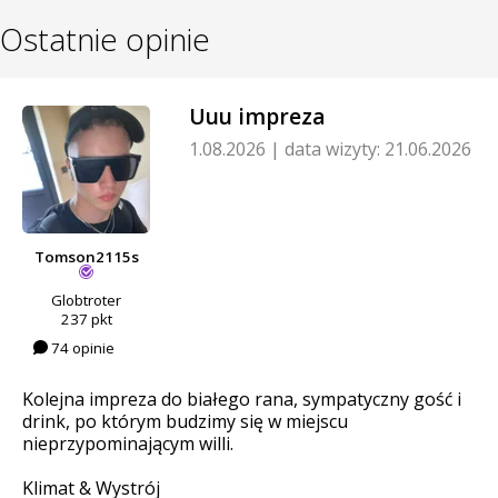
Ostatnie opinie
Uuu impreza
1.08.2026
|
data wizyty: 21.06.2026
Tomson2115s
Globtroter
237 pkt
74 opinie
Kolejna impreza do białego rana, sympatyczny gość i
drink, po którym budzimy się w miejscu
nieprzypominającym willi.
Klimat & Wystrój