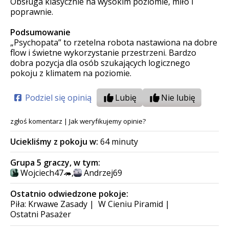
Obsługa klasycznie na wysokim poziomie, miło i
poprawnie.
Podsumowanie
„Psychopata” to rzetelna robota nastawiona na dobre
flow i świetne wykorzystanie przestrzeni. Bardzo
dobra pozycja dla osób szukających logicznego
pokoju z klimatem na poziomie.
Podziel się opinią
Lubię
Nie lubię
zgłoś komentarz
|
Jak weryfikujemy opinie?
Uciekliśmy z pokoju w:
64 minuty
Grupa 5 graczy, w tym:
Wojciech47🦔
,
Andrzej69
Ostatnio odwiedzone pokoje:
Piła: Krwawe Zasady
|
W Cieniu Piramid
|
Ostatni Pasażer