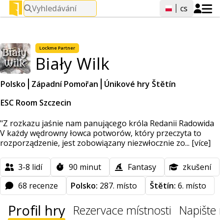
Vyhledávání
cs
Lockme
Partner
Biały Wilk
Polsko
Západní Pomořan
Únikové hry Štětín
ESC Room Szczecin
"Z rozkazu jaśnie nam panującego króla Redanii Radowida
V każdy wędrowny łowca potworów, który przeczyta to
rozporządzenie, jest zobowiązany niezwłocznie zo...
[více]
3-8
lidí
90
minut
Fantasy
zkušení
68 recenze
Polsko:
287. místo
Štětín:
6. místo
Profil hry
Rezervace místnosti
Napište 