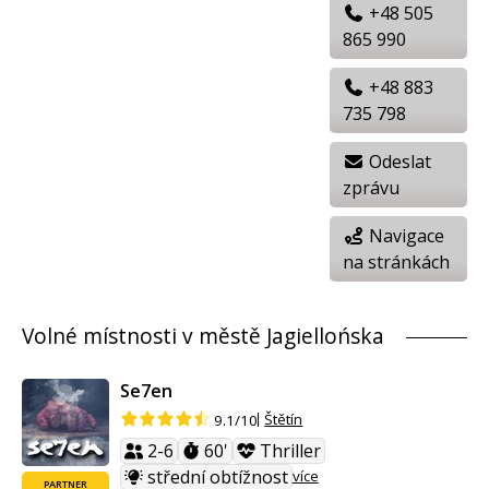
+48 505
865 990
+48 883
735 798
Odeslat
zprávu
Navigace
na stránkách
Volné místnosti v městě Jagiellońska
Se7en
Štětín
9.1/10
2-6
60'
Thriller
střední obtížnost
více
PARTNER