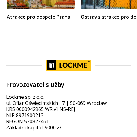
Atrakce pro dospele Praha
Ostrava atrakce pro de
Provozovatel služby
Lockme sp. z o.o.
ul. Ofiar Oświęcimskich 17 | 50-069 Wrocław
KRS 0000942965 WR.VI NS-REJ
NIP 8971900213
REGON 520822461
Základní kapitál: 5000 zł