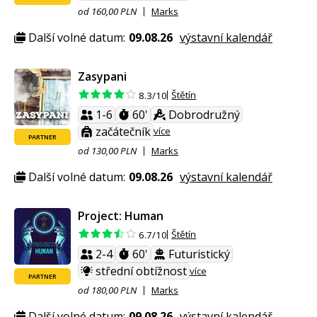
od 160,00 PLN
Marks
Další volné datum:
09.08.26
výstavní kalendář
Zasypani
Štětín
8.3/10
1-6
60'
Dobrodružný
začátečník
více
PARTNER
od 130,00 PLN
Marks
Další volné datum:
09.08.26
výstavní kalendář
Project: Human
Štětín
6.7/10
2-4
60'
Futuristický
střední obtížnost
více
PARTNER
od 180,00 PLN
Marks
Další volné datum:
09.08.26
výstavní kalendář