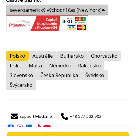
Časové pásmo:
severoamerický východní čas (New York)
Polsko
Austrálie
Bulharsko
Chorvatsko
Irsko
Malta
Německo
Rakousko
Slovensko
Česká Republika
Švédsko
Švýcarsko
support@lock.me
+48 577 502 902