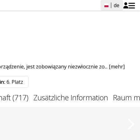
de
ządzenie, jest zobowiązany niezwłocznie zo...
[mehr]
in:
6. Platz
haft (717)
Zusätzliche Information
Raum m