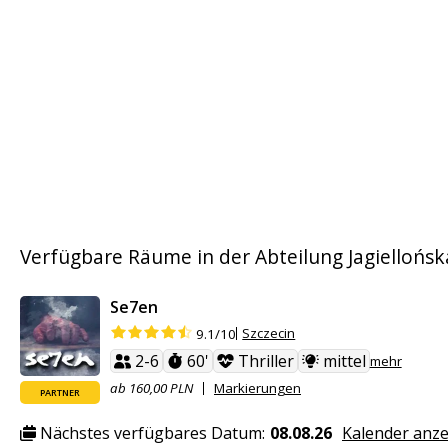
Verfügbare Räume in der Abteilung Jagiellońsk
Se7en
Szczecin
9.1/10
2-6
60'
Thriller
mittel
mehr
ab 160,00 PLN
Markierungen
PARTNER
Nächstes verfügbares Datum:
08.08.26
Kalender anz