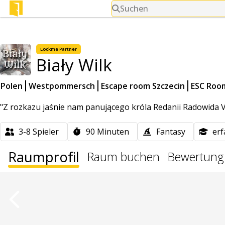
Suchen
Lockme
Partner
Biały Wilk
Polen
Westpommersch
Escape room Szczecin
ESC Room
"Z rozkazu jaśnie nam panującego króla Redanii Radowida V
3-8
Spieler
90
Minuten
Fantasy
er
Raumprofil
Raum buchen
Bewertung