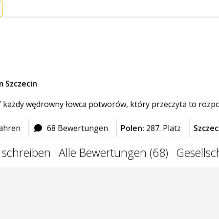
 Szczecin
 każdy wędrowny łowca potworów, który przeczyta to rozpor
fahren
68 Bewertungen
Polen:
287. Platz
Szczec
 schreiben
Alle Bewertungen (68)
Gesellsc