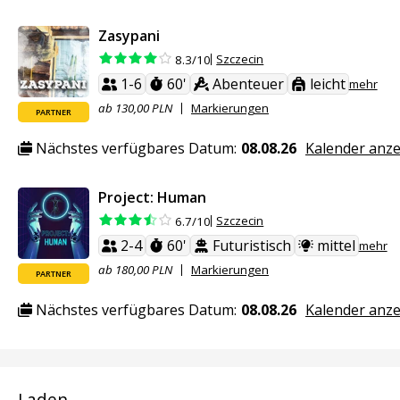
Zasypani
Szczecin
8.3/10
1-6
60'
Abenteuer
leicht
mehr
ab 130,00 PLN
Markierungen
PARTNER
Nächstes verfügbares Datum:
08.08.26
Kalender anz
Project: Human
Szczecin
6.7/10
2-4
60'
Futuristisch
mittel
mehr
ab 180,00 PLN
Markierungen
PARTNER
Nächstes verfügbares Datum:
08.08.26
Kalender anz
Laden...