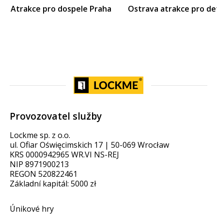
Atrakce pro dospele Praha
Ostrava atrakce pro de
Provozovatel služby
Lockme sp. z o.o.
ul. Ofiar Oświęcimskich 17 | 50-069 Wrocław
KRS 0000942965 WR.VI NS-REJ
NIP 8971900213
REGON 520822461
Základní kapitál: 5000 zł
Únikové hry