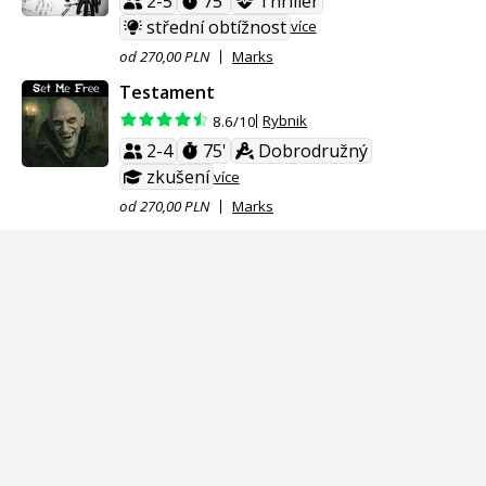
2-5
75'
Thriller
střední obtížnost
více
od 270,00 PLN
Marks
Testament
Rybnik
8.6/10
2-4
75'
Dobrodružný
zkušení
více
od 270,00 PLN
Marks