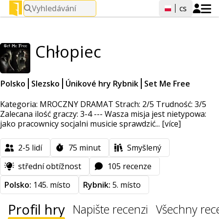
Vyhledávání
cs
Chłopiec
Polsko
Slezsko
Únikové hry Rybnik
Set Me Free
Kategoria: MROCZNY DRAMAT Strach: 2/5 Trudność: 3/5
Zalecana ilość graczy: 3-4 --- Wasza misja jest nietypowa:
jako pracownicy socjalni musicie sprawdzić...
[více]
2-5
lidí
75
minut
Smyšlený
střední obtížnost
105 recenze
Polsko:
145. místo
Rybnik:
5. místo
Profil hry
Napište recenzi
Všechny rec