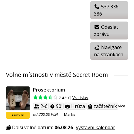
537 336
386
Odeslat
zprávu
Navigace
na stránkách
Volné místnosti v městě Secret Room
Prosektorium
Vratislav
7.4/10
2-6
90'
Hrůza
začátečník
více
od 200,00 PLN
Marks
PARTNER
Další volné datum:
06.08.26
výstavní kalendář