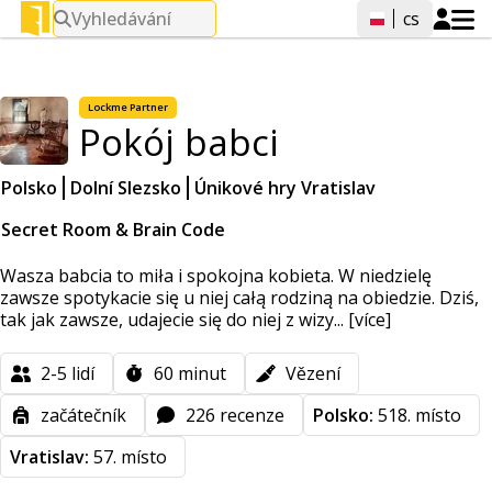
Vyhledávání
cs
Lockme
Partner
Pokój babci
Polsko
Dolní Slezsko
Únikové hry Vratislav
Secret Room & Brain Code
Wasza babcia to miła i spokojna kobieta. W niedzielę
zawsze spotykacie się u niej całą rodziną na obiedzie. Dziś,
tak jak zawsze, udajecie się do niej z wizy...
[více]
2-5
lidí
60
minut
Vězení
začátečník
226 recenze
Polsko:
518. místo
Vratislav:
57. místo