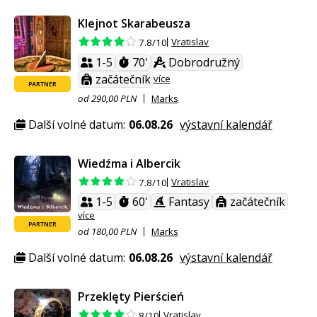
Klejnot Skarabeusza
Vratislav
7.8/10
1-5
70'
Dobrodružný
začátečník
více
PARTNER
od 290,00 PLN
Marks
Další volné datum:
06.08.26
výstavní kalendář
Wiedźma i Albercik
Vratislav
7.8/10
1-5
60'
Fantasy
začátečník
více
PARTNER
od 180,00 PLN
Marks
Další volné datum:
06.08.26
výstavní kalendář
Przeklęty Pierścień
Vratislav
8/10