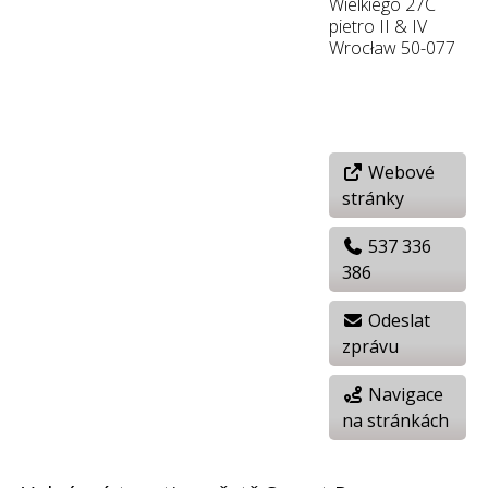
Wielkiego 27C
pietro II & IV
Wrocław 50-077
Webové
stránky
537 336
386
Odeslat
zprávu
Navigace
na stránkách