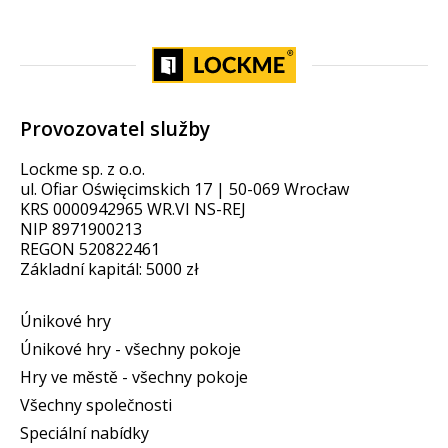
Provozovatel služby
Lockme sp. z o.o.
ul. Ofiar Oświęcimskich 17 | 50-069 Wrocław
KRS 0000942965 WR.VI NS-REJ
NIP 8971900213
REGON 520822461
Základní kapitál: 5000 zł
Únikové hry
Únikové hry - všechny pokoje
Hry ve městě - všechny pokoje
Všechny společnosti
Speciální nabídky