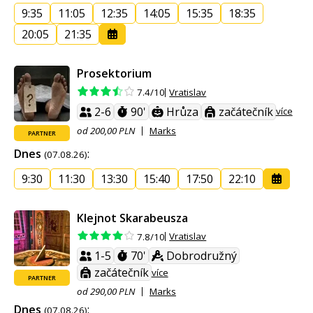
9:35
11:05
12:35
14:05
15:35
18:35
20:05
21:35
Prosektorium
Vratislav
7.4/10
2-6
90'
Hrůza
začátečník
více
od 200,00 PLN
Marks
PARTNER
Dnes
:
(07.08.26)
9:30
11:30
13:30
15:40
17:50
22:10
Klejnot Skarabeusza
Vratislav
7.8/10
1-5
70'
Dobrodružný
začátečník
více
PARTNER
od 290,00 PLN
Marks
Dnes
:
(07.08.26)