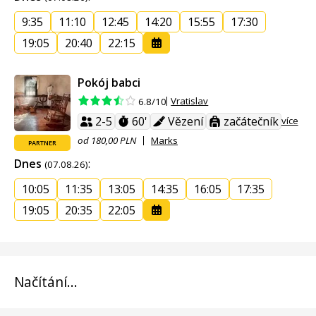
9:35
11:10
12:45
14:20
15:55
17:30
19:05
20:40
22:15
Pokój babci
Vratislav
6.8/10
2-5
60'
Vězení
začátečník
více
od 180,00 PLN
Marks
PARTNER
Dnes
:
(07.08.26)
10:05
11:35
13:05
14:35
16:05
17:35
19:05
20:35
22:05
Načítání...