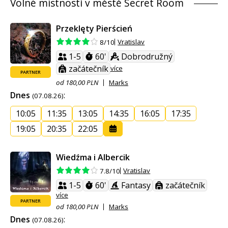
Volné místnosti v městě Secret Room
Przeklęty Pierścień
Vratislav
8/10
1-5
60'
Dobrodružný
začátečník
více
PARTNER
od 180,00 PLN
Marks
Dnes
:
(07.08.26)
10:05
11:35
13:05
14:35
16:05
17:35
19:05
20:35
22:05
Wiedźma i Albercik
Vratislav
7.8/10
1-5
60'
Fantasy
začátečník
více
PARTNER
od 180,00 PLN
Marks
Dnes
:
(07.08.26)