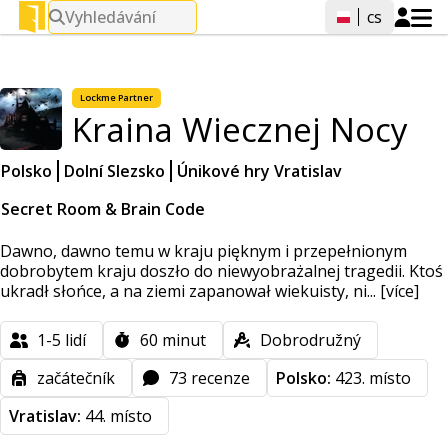
Vyhledávání
cs
Lockme
Partner
Kraina Wiecznej Nocy
Polsko
Dolní Slezsko
Únikové hry Vratislav
Secret Room & Brain Code
Dawno, dawno temu w kraju pięknym i przepełnionym
dobrobytem kraju doszło do niewyobrażalnej tragedii. Ktoś
ukradł słońce, a na ziemi zapanował wiekuisty, ni...
[více]
1-5
lidí
60
minut
Dobrodružný
začátečník
73 recenze
Polsko:
423. místo
Vratislav:
44. místo