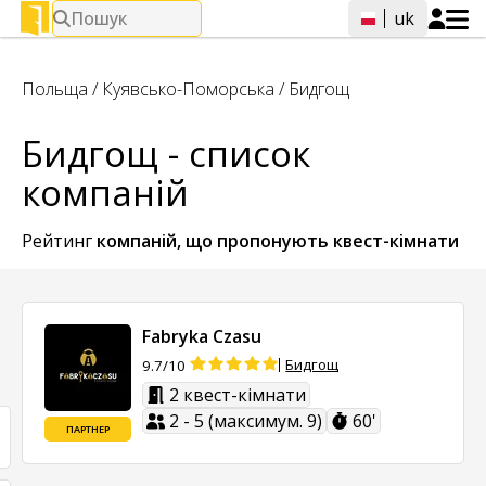
Пошук
uk
Польща
/
Куявсько-Поморська
/
Бидгощ
Бидгощ - список
компаній
Рейтинг
компаній, що пропонують
квест-кімнати
Fabryka Czasu
Бидгощ
9.7/10
2 квест-кімнати
2 - 5 (максимум. 9)
60'
ПАРТНЕР