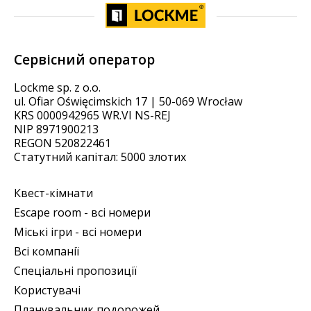
Сервісний оператор
Lockme sp. z o.o.
ul. Ofiar Oświęcimskich 17 | 50-069 Wrocław
KRS 0000942965 WR.VI NS-REJ
NIP 8971900213
REGON 520822461
Статутний капітал: 5000 злотих
Квест-кімнати
Escape room - всі номери
Міські ігри - всі номери
Всі компанії
Спеціальні пропозиції
Користувачі
Планувальник подорожей