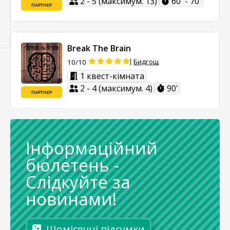
2 - 5 (максимум. 13)
60' - 70'
ПАРТНЕР
Break The Brain
Бидгощ
10/10
1 квест-кімната
2 - 4 (максимум. 4)
90'
ПАРТНЕР
Інформаційний
бюлетень
-
Слідкуйте за
новинами!
Щомісячні підсумки