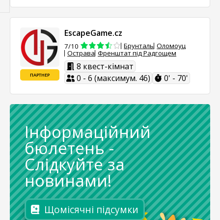
EscapeGame.cz
Брунталь
Оломоуц
7/10
Острава
Френштат під Радгощем
8 квест-кімнат
ПАРТНЕР
0 - 6 (максимум. 46)
0' - 70'
Інформаційний
бюлетень
-
Слідкуйте за
новинами!
Щомісячні підсумки