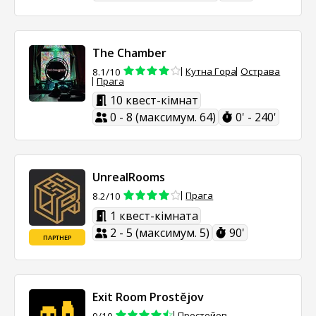
The Chamber
Кутна Гора
Острава
8.1/10
Прага
10 квест-кімнат
0 - 8 (максимум. 64)
0' - 240'
UnrealRooms
Прага
8.2/10
1 квест-кімната
2 - 5 (максимум. 5)
90'
ПАРТНЕР
Exit Room Prostějov
Простейов