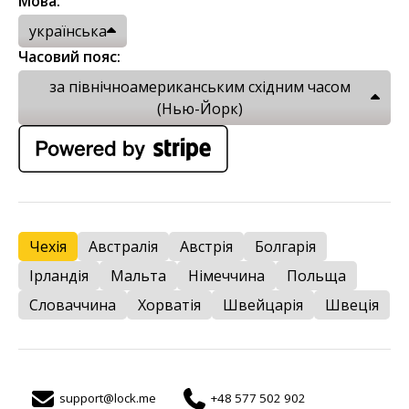
Мова:
українська
Часовий пояс:
за північноамериканським східним часом
(Нью-Йорк)
Чехія
Австралія
Австрія
Болгарія
Ірландія
Мальта
Німеччина
Польща
Словаччина
Хорватія
Швейцарія
Швеція
support@lock.me
+48 577 502 902