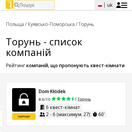
Пошук
uk
Польща
/
Куявсько-Поморська
/
Торунь
Торунь - список
компаній
Рейтинг
компаній, що пропонують
квест-кімнати
Dom Kłódek
Торунь
8.6/10
6 квест-кімнат
2 - 6 (максимум. 27)
60'
ПАРТНЕР