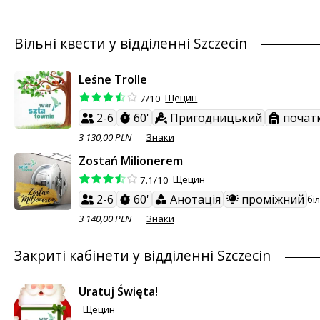
Вільні квести у відділенні Szczecin
Leśne Trolle
Щецин
7/10
2-6
60'
Пригодницький
початк
З 130,00 PLN
Знаки
Zostań Milionerem
Щецин
7.1/10
2-6
60'
Анотація
проміжний
бі
З 140,00 PLN
Знаки
Закриті кабінети у відділенні Szczecin
Uratuj Święta!
Щецин