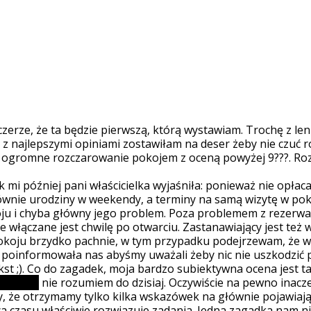
czerze, że ta będzie pierwszą, którą wystawiam. Trochę z le
te z najlepszymi opiniami zostawiłam na deser żeby nie czuć
 ogromne rozczarowanie pokojem z oceną powyżej 9???. Rozc
 mi później pani właścicielka wyjaśniła: ponieważ nie opłaca 
ównie urodziny w weekendy, a terminy na samą wizytę w pok
koju i chyba główny jego problem. Poza problemem z rezerw
e włączane jest chwilę po otwarciu. Zastanawiający jest też
 pokoju brzydko pachnie, w tym przypadku podejrzewam, że wi
oinformowała nas abyśmy uważali żeby nic nie uszkodzić p
t ;). Co do zagadek, moja bardzo subiektywna ocena jest ta
kolorami
nie rozumiem do dzisiaj. Oczywiście na pewno inacz
że otrzymamy tylko kilka wskazówek na głównie pojawiające
ńca czasu właściwie rozwiązuje zadania. Jedna zagadka nam