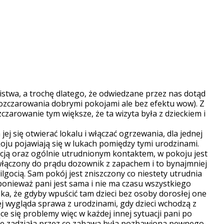
nistwa, a trochę dlatego, że odwiedzane przez nas dotąd
 rozczarowania dobrymi pokojami ale bez efektu wow). Z
zarowanie tym większe, że ta wizyta była z dzieckiem i
jej się otwierać lokalu i włączać ogrzewania, dla jednej
oju pojawiają się w lukach pomiędzy tymi urodzinami.
acją oraz ogólnie utrudnionym kontaktem, w pokoju jest
 włączony do prądu dozownik z zapachem i to bynajmniej
lgocią. Sam pokój jest zniszczony co niestety utrudnia
onieważ pani jest sama i nie ma czasu wszystkiego
ka, że gdyby wpuścić tam dzieci bez osoby dorosłej one
ej wygląda sprawa z urodzinami, gdy dzieci wchodzą z
 się problemy więc w każdej innej sytuacji pani po
 nie zadziała przez co zabawa była pozbawiona pewnego