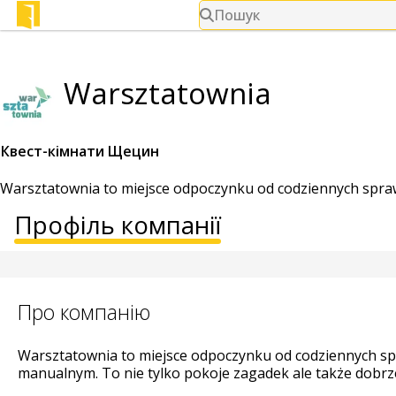
Пошук
Warsztatownia
Квест-кімнати Щецин
Warsztatownia to miejsce odpoczynku od codziennych spraw,
Профіль компанії
Про компанію
Warsztatownia to miejsce odpoczynku od codziennych spr
manualnym. To nie tylko pokoje zagadek ale także dobrz