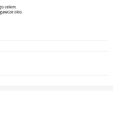
go celem.
egawcze oko.