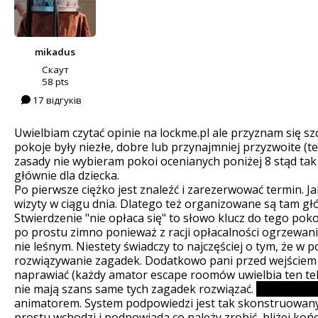
mikadus
Скаут
58 pts
17 відгуків
Uwielbiam czytać opinie na lockme.pl ale przyznam się sz
pokoje były niezłe, dobre lub przynajmniej przyzwoite (
zasady nie wybieram pokoi ocenianych poniżej 8 stąd tak
głównie dla dziecka.
Po pierwsze ciężko jest znaleźć i zarezerwować termin. Jak
wizyty w ciągu dnia. Dlatego też organizowane są tam gł
Stwierdzenie "nie opłaca się" to słowo klucz do tego po
po prostu zimno ponieważ z racji opłacalności ogrzewani
nie leśnym. Niestety świadczy to najczęściej o tym, że w
rozwiązywanie zagadek. Dodatkowo pani przed wejściem p
naprawiać (każdy amator escape roomów uwielbia ten teks
nie mają szans same tych zagadek rozwiązać.
Zadania z 
animatorem. System podpowiedzi jest tak skonstruowany, 
prostu wchodzi i podpowiada co należy zrobić, bliżej ko