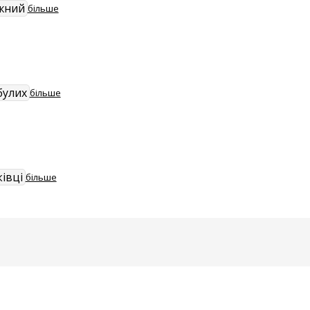
жний
більше
булих
більше
івці
більше