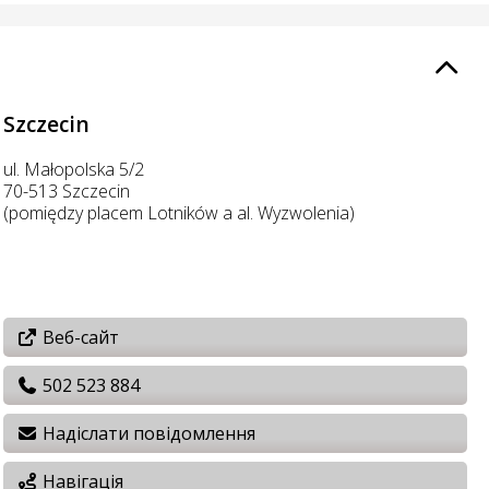
Szczecin
ul. Małopolska 5/2
70-513 Szczecin
(pomiędzy placem Lotników a al. Wyzwolenia)
Веб-сайт
502 523 884
Надіслати повідомлення
Навігація