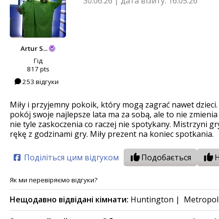
30.06.26
|
дата візиту: 16.05.26
Artur S...
Гід
817 pts
253 відгуки
Miły i przyjemny pokoik, który mogą zagrać nawet dzieci.
pokój swoje najlepsze lata ma za sobą, ale to nie zmieni
nie tyle zaskoczenia co raczej nie spotykany. Mistrzyni
rękę z godzinami gry. Miły prezent na koniec spotkania.
Поділіться цим відгуком
Подобається
Як ми перевіряємо відгуки?
Нещодавно відвідані кімнати:
Huntington
|
Metropol