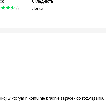
єр:
Складність:
Легко
pokój w którym nikomu nie braknie zagadek do rozwiązania.