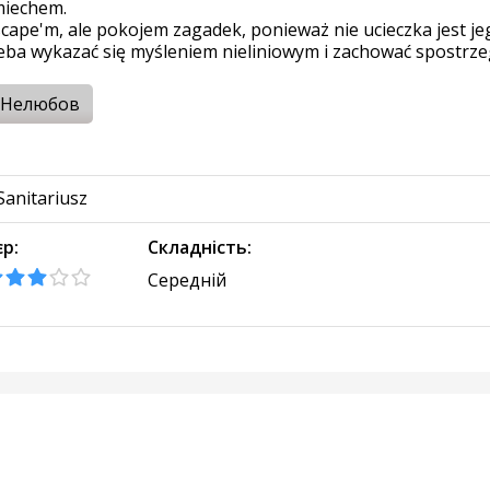
miechem.
pe'm, ale pokojem zagadek, ponieważ nie ucieczka jest je
zeba wykazać się myśleniem nieliniowym i zachować spostrz
Нелюбов
Sanitariusz
єр:
Складність:
Середній