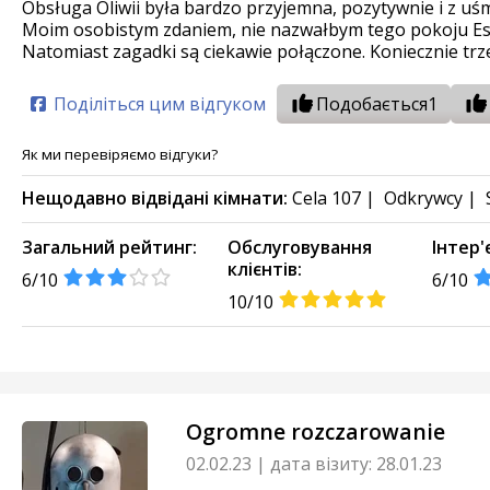
Obsługa Oliwii była bardzo przyjemna, pozytywnie i z uś
Moim osobistym zdaniem, nie nazwałbym tego pokoju Esca
Natomiast zagadki są ciekawie połączone. Koniecznie tr
Поділіться цим відгуком
Подобається
1
Як ми перевіряємо відгуки?
Нещодавно відвідані кімнати:
Cela 107
|
Odkrywcy
|
Загальний рейтинг:
Обслуговування
Інтер'
клієнтів:
6/10
6/10
10/10
Ogromne rozczarowanie
02.02.23
|
дата візиту: 28.01.23