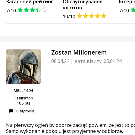
Загальний рейтинг:
Обслуговування
Інтер'
клієнтів:
7/10
7/10
10/10
Zostań Milionerem
08.04.24
|
дата візиту: 05.04.24
MELL1404
Навігатор
105 pts
10 відгуків
Na pierwszy ogień by dobrze zacząć powiem, że jest to 
Samo wykonanie pokoju jest przyjemne w odbiorze.