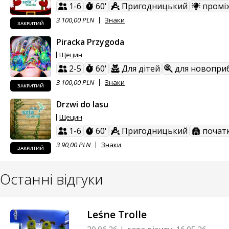
1-6
60'
Пригодницький
промі
З 100,00 PLN
Знаки
ЗАКРИТИЙ
Piracka Przygoda
Щецин
2-5
60'
Для дітей
для новопри
З 100,00 PLN
Знаки
ЗАКРИТИЙ
Drzwi do lasu
Щецин
1-6
60'
Пригодницький
початк
З 90,00 PLN
Знаки
ЗАКРИТИЙ
Останні відгуки
Leśne Trolle