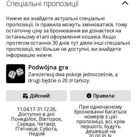
Спеціальні пропозиції
Нижче ви знайдете актуальні спеціальні
пропозиції. Їх правила можуть змінюватися, тому
остаточну ціну за бронювання ви дізнаєтеся на
останньому етапі оформлення кошика. Якщо
протягом останніх 30 днів тут діяли інші спеціальні
пропозиції, які більше не доступні, ви знайдете
інформацію нижче.
Podwójna gra
Zarezerwuj dwa pokoje jednocześnie, a
drugi będzie o 20 zł tańszy.
Дійсний:
Правила:
При одночасному
11.04.17-31.12.26,
бронюванні багатьох
Доступно в дні:
номерів з цієї
Понеділок, Вівторок,
пропозиції, всі, крім
Середа, Четвер,
першого, будуть
П'ятниця, Субота,
дешевше на
Неділя
20,00 PLN.