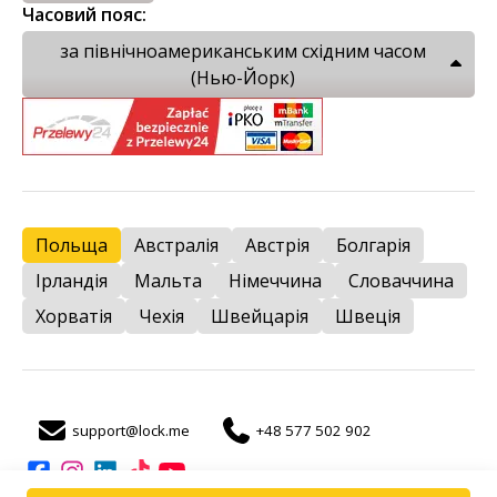
Часовий пояс:
за північноамериканським східним часом
(Нью-Йорк)
Польща
Австралія
Австрія
Болгарія
Ірландія
Мальта
Німеччина
Словаччина
Хорватія
Чехія
Швейцарія
Швеція
support@lock.me
+48 577 502 902