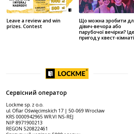
Leave a review and win
Що можна зробити дл
prizes. Contest
дівич-вечора або
парубочої вечірки? Ід
пригод у квест-кімнат
Сервісний оператор
Lockme sp. z o.o.
ul. Ofiar Oświęcimskich 17 | 50-069 Wrocław
KRS 0000942965 WR.VI NS-REJ
NIP 8971900213
REGON 520822461