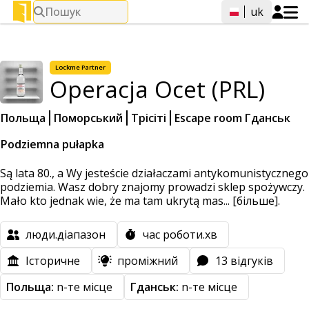
Пошук
uk
Lockme
Partner
Operacja Ocet (PRL)
Польща
Поморський
Трісіті
Escape room Гданськ
Podziemna pułapka
Są lata 80., a Wy jesteście działaczami antykomunistycznego
podziemia. Wasz dobry znajomy prowadzi sklep spożywczy.
Mało kto jednak wie, że ma tam ukrytą mas...
[більше].
люди.діапазон
час роботи.хв
Історичне
проміжний
13 відгуків
Польща:
n-те місце
Гданськ:
n-те місце