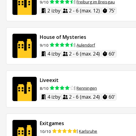
Freiburg im Breisgau
9/10
2 izby
2 - 6 (max. 12)
75'
House of Mysteries
Aulendorf
9/10
4 izby
2 - 6 (max. 24)
60'
Liveexit
Renningen
8/10
4 izby
2 - 6 (max. 24)
60'
Exitgames
Karlsruhe
10/10