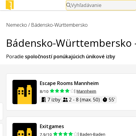
Vyhľadávanie
Nemecko
/
Bádensko-Württembersko
Bádensko-Württembersko -
Poradie
spoločností ponúkajúcich
únikové izby
Escape Rooms Mannheim
Mannheim
8/10
7 izby
2 - 8 (max. 50)
55'
Exitgames
Baden-Baden
7.9/10