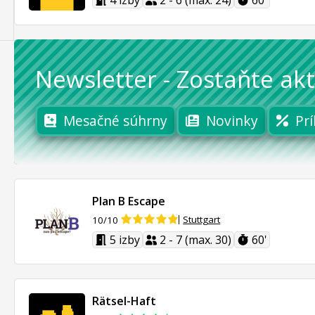
4 izby
2 - 6 (max. 24)
60'
Newsletter
-
Zostaňte akt
Mesačné súhrny
Novinky
Prí
Plan B Escape
Stuttgart
10/10
5 izby
2 - 7 (max. 30)
60'
Rätsel-Haft