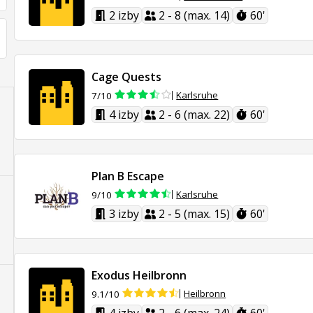
2 izby
2 - 8 (max. 14)
60'
Cage Quests
Karlsruhe
7/10
4 izby
2 - 6 (max. 22)
60'
Plan B Escape
Karlsruhe
9/10
3 izby
2 - 5 (max. 15)
60'
Exodus Heilbronn
Heilbronn
9.1/10