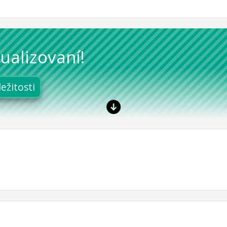
ualizovaní!
ležitosti