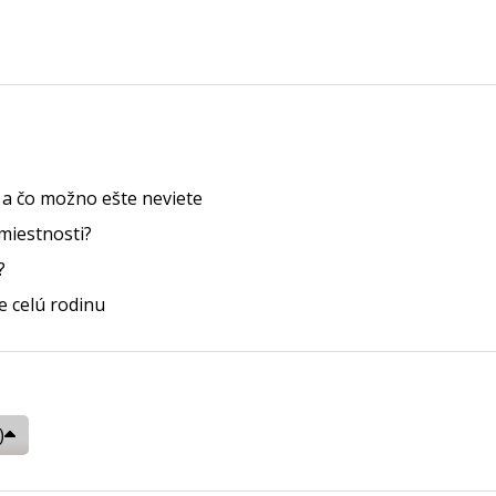
e a čo možno ešte neviete
miestnosti?
?
 celú rodinu
)