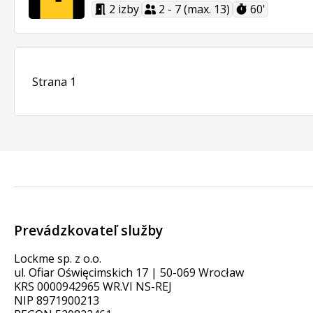
2 izby
2 - 7 (max. 13)
60'
Strana 1
Prevádzkovateľ služby
Lockme sp. z o.o.
ul. Ofiar Oświęcimskich 17 | 50-069 Wrocław
KRS 0000942965 WR.VI NS-REJ
NIP 8971900213