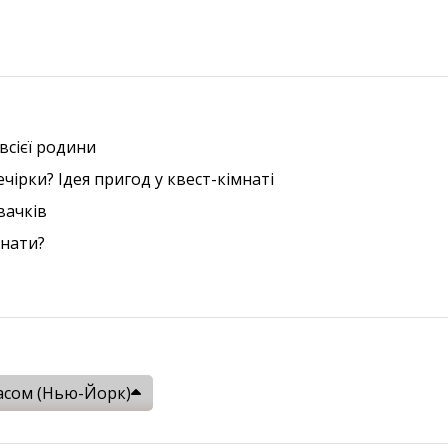
всієї родини
ірки? Ідея пригод у квест-кімнаті
вачків
мнати?
асом (Нью-Йорк)