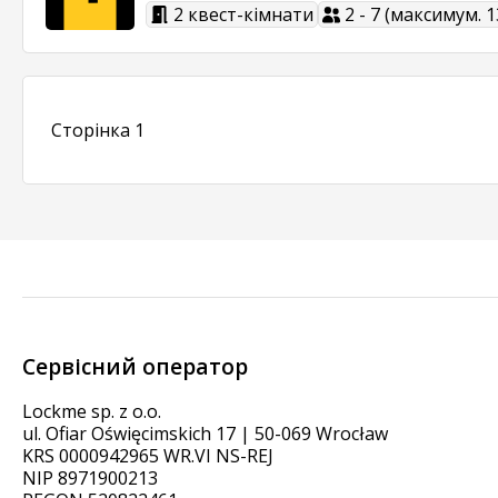
2 квест-кімнати
2 - 7 (максимум. 1
Сторінка 1
Сервісний оператор
Lockme sp. z o.o.
ul. Ofiar Oświęcimskich 17 | 50-069 Wrocław
KRS 0000942965 WR.VI NS-REJ
NIP 8971900213