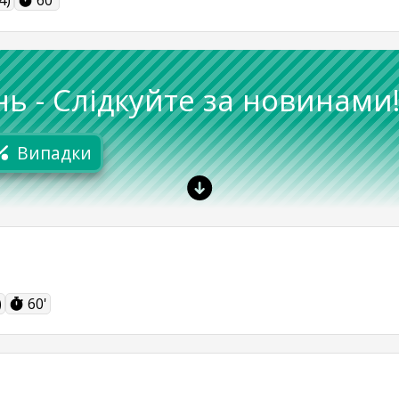
4)
60'
нь
-
Слідкуйте за новинами
Випадки
)
60'