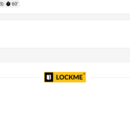
3)
60'