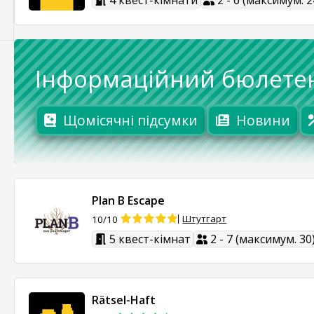
4 квест-кімнати
2 - 6 (максимум. 2
Інформаційний бюлете
Щомісячні підсумки
Новини
Plan B Escape
Штутгарт
10/10
5 квест-кімнат
2 - 7 (максимум. 30
Rätsel-Haft