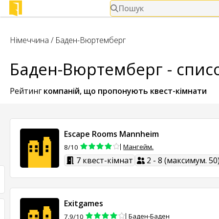
Пошук
Німеччина
/
Баден-Вюртемберг
Баден-Вюртемберг - спис
Рейтинг
компаній, що пропонують
квест-кімнати
Escape Rooms Mannheim
Мангейм.
8/10
7 квест-кімнат
2 - 8 (максимум. 50
Exitgames
Баден-Баден
7.9/10