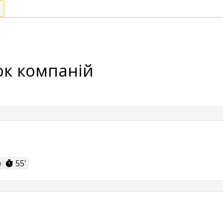
ок компаній
)
55'