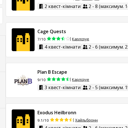
2 квест-кімнати
2 - 8 (максимум. 1
Cage Quests
Карлсруе
7/10
4 квест-кімнати
2 - 6 (максимум. 2
Plan B Escape
Карлсруе
9/10
3 квест-кімнати
2 - 5 (максимум. 1
Exodus Heilbronn
Хайльбронн
9.1/10