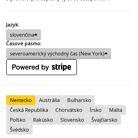
Jazyk:
slovenčina
Časové pásmo:
severoamerický východný čas (New York)
Nemecko
Austrália
Bulharsko
Česká Republika
Chorvátsko
Írsko
Malta
Poľsko
Rakúsko
Slovensko
Švajčiarsko
Švédsko