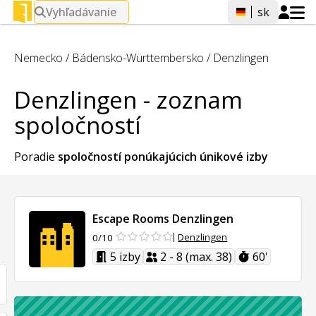
Vyhľadávanie
sk
Nemecko
/
Bádensko-Württembersko
/
Denzlingen
Denzlingen - zoznam
spoločností
Poradie
spoločností ponúkajúcich
únikové izby
Escape Rooms Denzlingen
Denzlingen
0/10
5 izby
2 - 8 (max. 38)
60'