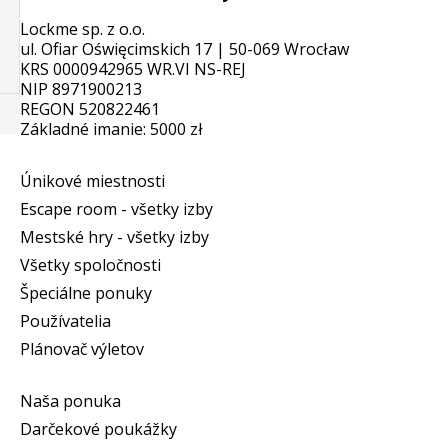
Lockme sp. z o.o.
ul. Ofiar Oświęcimskich 17 | 50-069 Wrocław
KRS 0000942965 WR.VI NS-REJ
NIP 8971900213
REGON 520822461
Základné imanie: 5000 zł
Únikové miestnosti
Escape room - všetky izby
Mestské hry - všetky izby
Všetky spoločnosti
Špeciálne ponuky
Používatelia
Plánovač výletov
Naša ponuka
Darčekové poukážky