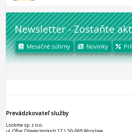
Newsletter
-
Zostaňte akt
Mesačné súhrny
Novinky
Prí
Prevádzkovateľ služby
Lockme sp. z o.o.
ul. Ofiar Oświęcimskich 17 | 50-069 Wrocław