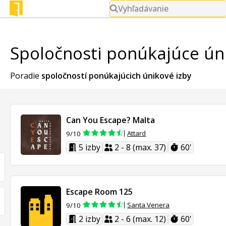
Vyhľadávanie
Spoločnosti ponúkajúce ún
Poradie
spoločností ponúkajúcich
únikové izby
Can You Escape? Malta
Attard
9/10
5 izby
2 - 8 (max. 37)
60'
Escape Room 125
Santa Venera
9/10
2 izby
2 - 6 (max. 12)
60'