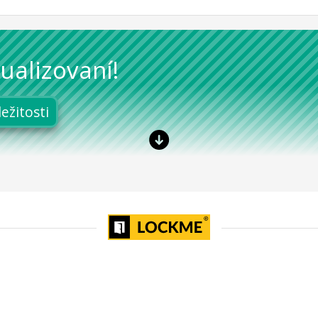
ualizovaní!
ležitosti