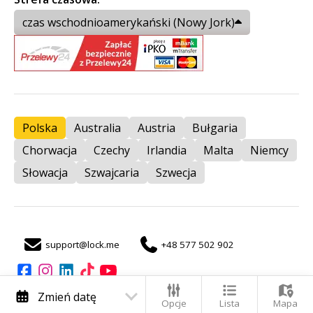
czas wschodnioamerykański (Nowy Jork)
Polska
Australia
Austria
Bułgaria
Chorwacja
Czechy
Irlandia
Malta
Niemcy
Słowacja
Szwajcaria
Szwecja
support@lock.me
+48 577 502 902
auto
Zmień datę
Opcje
Lista
Mapa