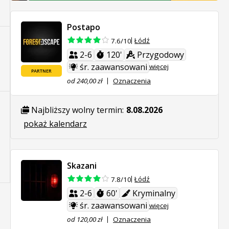
Postapo
Łódź
7.6/10
2-6
120'
Przygodowy
śr. zaawansowani
więcej
PARTNER
od 240,00 zł
Oznaczenia
Najbliższy wolny termin:
8.08.2026
pokaż kalendarz
Skazani
Łódź
7.8/10
2-6
60'
Kryminalny
śr. zaawansowani
więcej
od 120,00 zł
Oznaczenia