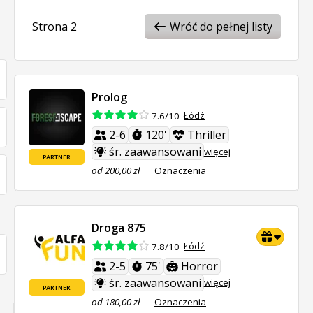
Strona 2
Wróć do pełnej listy
Prolog
Łódź
7.6/10
2-6
120'
Thriller
śr. zaawansowani
więcej
PARTNER
od 200,00 zł
Oznaczenia
Droga 875
Łódź
7.8/10
2-5
75'
Horror
śr. zaawansowani
więcej
PARTNER
od 180,00 zł
Oznaczenia