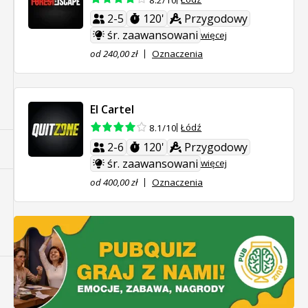
8.2/10
2-5
120'
Przygodowy
śr. zaawansowani
więcej
od 240,00 zł
Oznaczenia
El Cartel
Łódź
8.1/10
2-6
120'
Przygodowy
śr. zaawansowani
więcej
od 400,00 zł
Oznaczenia