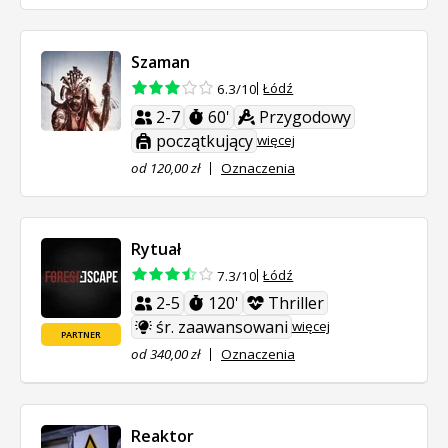
Szaman
Łódź
6.3/10
2-7
60'
Przygodowy
początkujący
więcej
od 120,00 zł
Oznaczenia
Rytuał
Łódź
7.3/10
2-5
120'
Thriller
śr. zaawansowani
więcej
PARTNER
od 340,00 zł
Oznaczenia
Reaktor