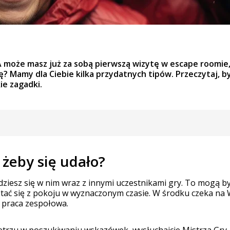
A może masz już za sobą pierwszą wizytę w escape roomie, 
? Mamy dla Ciebie kilka przydatnych tipów. Przeczytaj, by
ie zagadki.
, żeby się udało?
jdziesz się w nim wraz z innymi uczestnikami gry. To mogą by
ostać się z pokoju w wyznaczonym czasie. W środku czeka n
e praca zespołowa.
trzu w poszukiwaniu wskazówek, wysłuchajcie Mistrza Gry. 