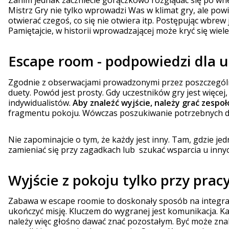
Mistrz Gry nie tylko wprowadzi Was w klimat gry, ale powi
otwierać czegoś, co się nie otwiera itp. Postępując wbrew
Pamiętajcie, w historii wprowadzającej może kryć się wie
Escape room - podpowiedzi dla 
Zgodnie z obserwacjami prowadzonymi przez poszczególn
duety. Powód jest prosty. Gdy uczestników gry jest więcej
indywidualistów.
Aby znaleźć wyjście, należy grać zespo
fragmentu pokoju. Wówczas poszukiwanie potrzebnych do
Nie zapominajcie o tym, że każdy jest inny. Tam, gdzie je
zamieniać się przy zagadkach lub szukać wsparcia u inny
Wyjście z pokoju tylko przy prac
Zabawa w escape roomie to doskonały sposób na integra
ukończyć misję. Kluczem do wygranej jest komunikacja. Ka
należy więc głośno dawać znać pozostałym. Być może znal