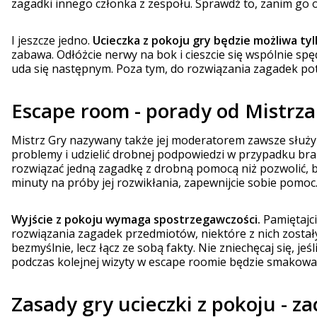
zagadki innego członka z zespołu. Sprawdź to, zanim go 
I jeszcze jedno.
Ucieczka z pokoju gry będzie możliwa t
zabawa. Odłóżcie nerwy na bok i cieszcie się wspólnie spę
uda się następnym. Poza tym, do rozwiązania zagadek pot
Escape room - porady od Mistrza
Mistrz Gry nazywany także jej moderatorem zawsze służy
problemy i udzielić drobnej podpowiedzi w przypadku brak
rozwiązać jedną zagadkę z drobną pomocą niż pozwolić, b
minuty na próby jej rozwikłania, zapewnijcie sobie pomoc
Wyjście z pokoju wymaga spostrzegawczości.
Pamiętajci
rozwiązania zagadek przedmiotów, niektóre z nich został
bezmyślnie, lecz łącz ze sobą fakty. Nie zniechęcaj się, j
podczas kolejnej wizyty w escape roomie będzie smakować 
Zasady gry ucieczki z pokoju - 