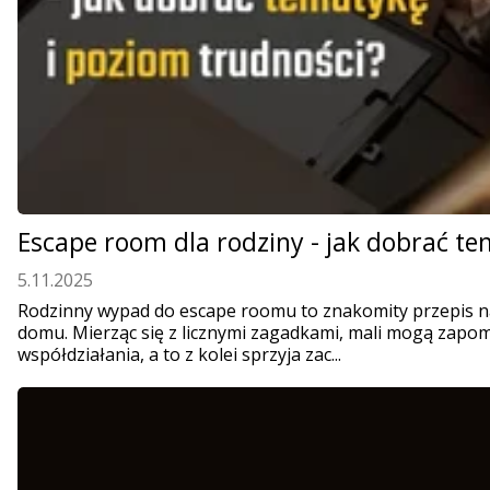
Escape room dla rodziny - jak dobrać te
5.11.2025
Rodzinny wypad do escape roomu to znakomity przepis na
domu. Mierząc się z licznymi zagadkami, mali mogą zapo
współdziałania, a to z kolei sprzyja zac...