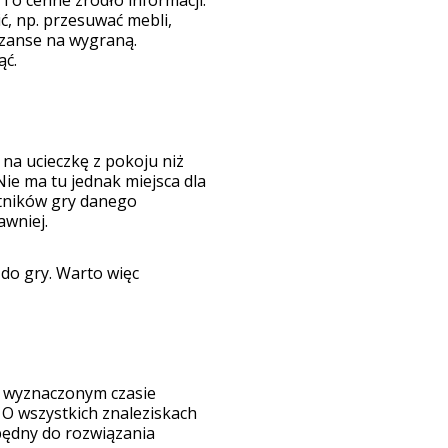
ić, np. przesuwać mebli,
 szanse na wygraną.
ąć.
a ucieczkę z pokoju niż
Nie ma tu jednak miejsca dla
tników gry danego
wniej.
 do gry. Warto więc
w wyznaczonym czasie
 O wszystkich znaleziskach
będny do rozwiązania