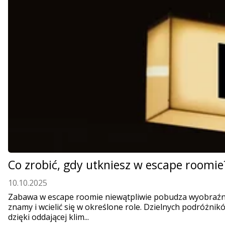
Co zrobić, gdy utkniesz w escape roomie
10.10.2025
Zabawa w escape roomie niewątpliwie pobudza wyobraźnię 
znamy i wcielić się w określone role. Dzielnych podróżnikó
dzięki oddającej klim...