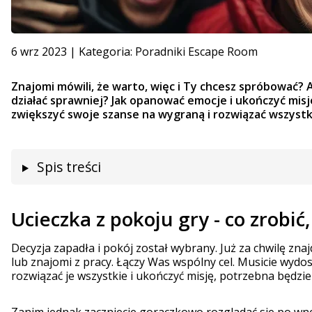
6 wrz 2023
|
Kategoria:
Poradniki Escape Room
Znajomi mówili, że warto, więc i Ty chcesz spróbować? 
działać sprawniej? Jak opanować emocje i ukończyć misję
zwiększyć swoje szanse na wygraną i rozwiązać wszystk
Spis treści
Ucieczka z pokoju gry - co zrobić
Decyzja zapadła i pokój został wybrany. Już za chwilę zna
lub znajomi z pracy. Łączy Was wspólny cel. Musicie wyd
rozwiązać je wszystkie i ukończyć misję, potrzebna będzi
Zanim jednak zaczniecie gorączkowo rozglądać się po wnę