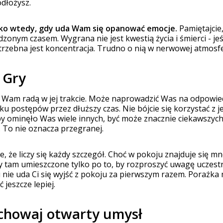
odłożysz.
ylko wtedy, gdy uda Wam się opanować emocje.
Pamiętajcie
dzonym czasem. Wygrana nie jest kwestią życia i śmierci - je
rzebna jest koncentracja. Trudno o nią w nerwowej atmosfe
 Gry
 Wam radą w jej trakcie. Może naprowadzić Was na odpowied
u postępów przez dłuższy czas. Nie bójcie się korzystać z je
y ominęło Was wiele innych, być może znacznie ciekawszych.
. To nie oznacza przegranej.
e, że liczy się każdy szczegół. Choć w pokoju znajduje się 
y tam umieszczone tylko po to, by rozproszyć uwagę uczestn
eśli nie uda Ci się wyjść z pokoju za pierwszym razem. Porażk
jeszcze lepiej.
zachowaj otwarty umysł