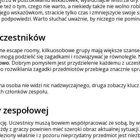
e też o tym, czego nie warto, a niekiedy także nie wolno rob
 jego wskazówkom, stracicie tylko czas i zmniejszycie swoje
le podpowiedzi. Warto słuchać uważnie, by niczego nie pomin
uczestników
e escape roomy, kilkuosobowe grupy mają większe szanse n
, mogą podzielić się zagadkami i rozwiązywać je równolegle. 
łowo.
Dobrym pomysłem jest przydzielenie każdemu z uczes
 rozwikłania zagadki przedmiotów przebiega znacznie spra
dna osoba nie widzi nic nadzwyczajnego, druga zobaczy klucz
ch członków zespołu.
y zespołowej
cję. Uczestnicy muszą bowiem współpracować ze sobą, by 
żdy z graczy powinien mieć szeroki obraz aktualnej sytuacji.
eziony właśnie i z pozoru nieprzydatny przedmiot jest niez