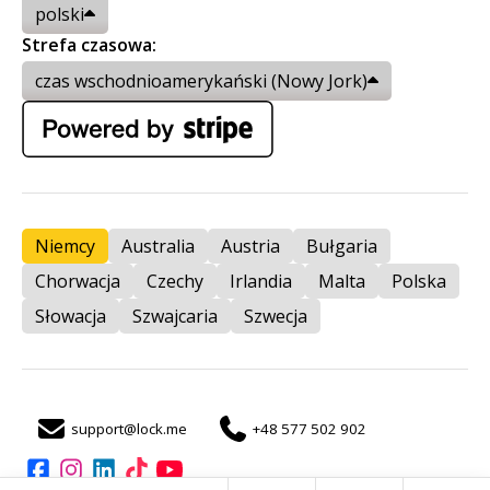
polski
Strefa czasowa:
czas wschodnioamerykański (Nowy Jork)
Niemcy
Australia
Austria
Bułgaria
Chorwacja
Czechy
Irlandia
Malta
Polska
Słowacja
Szwajcaria
Szwecja
support@lock.me
+48 577 502 902