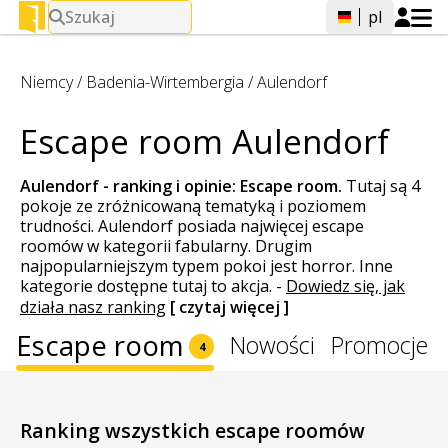
Szukaj
pl
Niemcy
/
Badenia-Wirtembergia
/
Aulendorf
Escape room Aulendorf
Aulendorf - ranking i opinie:
Escape room
.
Tutaj są 4
pokoje ze zróżnicowaną tematyką i poziomem
trudności. Aulendorf posiada najwięcej escape
roomów w kategorii fabularny. Drugim
najpopularniejszym typem pokoi jest horror. Inne
kategorie dostępne tutaj to akcja.
-
Dowiedz się, jak
działa nasz ranking
[ czytaj więcej ]
Escape room
Nowości
Promocje
4
Ranking wszystkich escape roomów