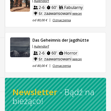
Aulendorf
2-6
60'
Fabularny
śr. zaawansowani
więcej
od 80,00 €
Oznaczenia
Das Geheimnis der Jagdhütte
Aulendorf
2-6
60'
Horror
śr. zaawansowani
więcej
od 80,00 €
Oznaczenia
Newsletter
-
Bądź na
bieżąco!