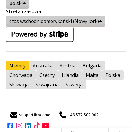
polski
Strefa czasowa:
czas wschodnioamerykański (Nowy Jork)
Niemcy
Australia
Austria
Bułgaria
Chorwacja
Czechy
Irlandia
Malta
Polska
Słowacja
Szwajcaria
Szwecja
support@lock.me
+48 577 502 902