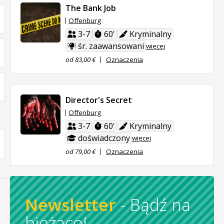
The Bank Job
Offenburg
3-7
60'
Kryminalny
śr. zaawansowani
więcej
od 83,00 €
Oznaczenia
Director's Secret
Offenburg
3-7
60'
Kryminalny
doświadczony
więcej
od 79,00 €
Oznaczenia
Newsletter
-
Bądź na
bieżąco!