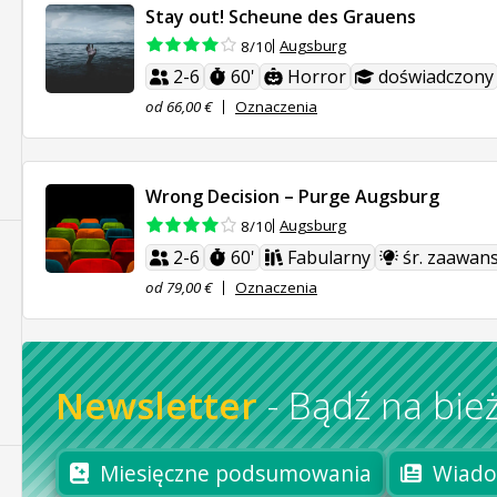
Stay out! Scheune des Grauens
Augsburg
8/10
2-6
60'
Horror
doświadczony
od 66,00 €
Oznaczenia
Wrong Decision – Purge Augsburg
Augsburg
8/10
2-6
60'
Fabularny
śr. zaawan
od 79,00 €
Oznaczenia
Newsletter
-
Bądź na bie
Miesięczne podsumowania
Wiado