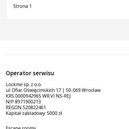
Strona 1
Operator serwisu
Lockme sp. z o.o.
ul. Ofiar Oświęcimskich 17 | 50-069 Wrocław
KRS 0000942965 WR.VI NS-REJ
NIP 8971900213
REGON 520822461
Kapitał zakładowy: 5000 zł
Escape roomy