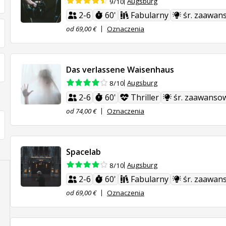
Augsburg
9/10
2-6
60'
Fabularny
śr. zaawan
od 69,00 €
Oznaczenia
Das verlassene Waisenhaus
Augsburg
8/10
2-6
60'
Thriller
śr. zaawanso
od 74,00 €
Oznaczenia
Spacelab
Augsburg
8/10
2-6
60'
Fabularny
śr. zaawan
od 69,00 €
Oznaczenia