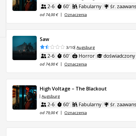
2-6
60'
Fabularny
śr. zaawan
od 74,00 €
Oznaczenia
Saw
Augsburg
3/10
2-6
60'
Horror
doświadczony
od 74,00 €
Oznaczenia
High Voltage – The Blackout
Augsburg
2-6
60'
Fabularny
śr. zaawan
od 79,00 €
Oznaczenia