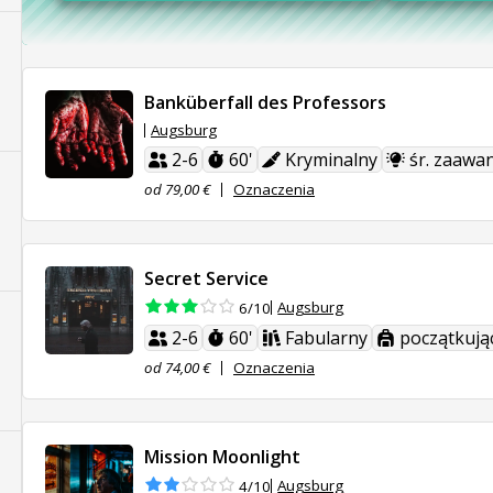
Banküberfall des Professors
Augsburg
2-6
60'
Kryminalny
śr. zaawa
od 79,00 €
Oznaczenia
Secret Service
Augsburg
6/10
2-6
60'
Fabularny
początkują
od 74,00 €
Oznaczenia
Mission Moonlight
Augsburg
4/10