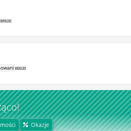
więcej
sowani
więcej
żąco!
mości
Okazje