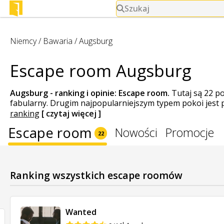
Szukaj
Niemcy
/
Bawaria
/
Augsburg
Escape room Augsburg
Augsburg - ranking i opinie:
Escape room
.
Tutaj są 22 p
fabularny. Drugim najpopularniejszym typem pokoi jest pr
ranking
[ czytaj więcej ]
Escape room
Nowości
Promocje
22
Ranking wszystkich escape roomów
Wanted