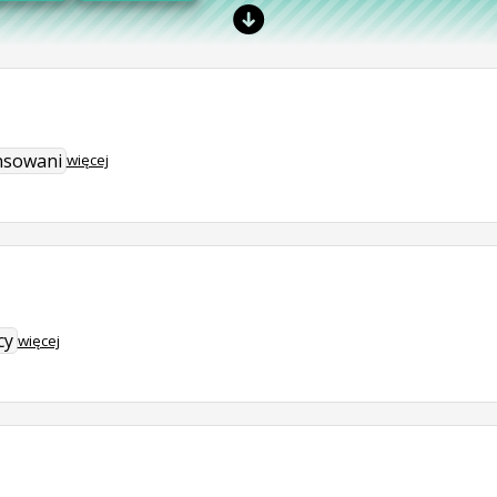
nsowani
więcej
cy
więcej