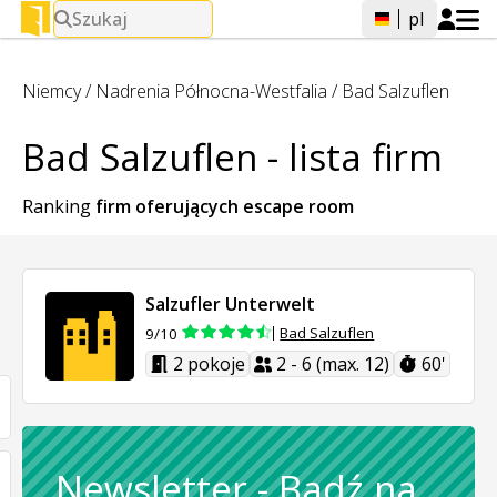
Szukaj
pl
Niemcy
/
Nadrenia Północna-Westfalia
/
Bad Salzuflen
Bad Salzuflen - lista firm
Ranking
firm oferujących
escape room
Salzufler Unterwelt
Bad Salzuflen
9/10
2 pokoje
2 - 6 (max. 12)
60'
Newsletter
-
Bądź na