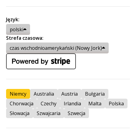
Język:
polski
Strefa czasowa:
czas wschodnioamerykański (Nowy Jork)
Niemcy
Australia
Austria
Bułgaria
Chorwacja
Czechy
Irlandia
Malta
Polska
Słowacja
Szwajcaria
Szwecja