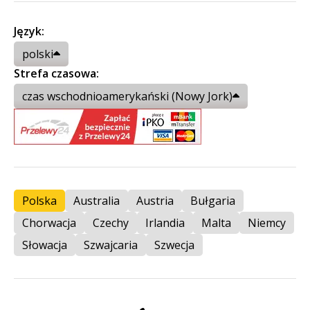
Język:
polski
Strefa czasowa:
czas wschodnioamerykański (Nowy Jork)
Polska
Australia
Austria
Bułgaria
Chorwacja
Czechy
Irlandia
Malta
Niemcy
Słowacja
Szwajcaria
Szwecja