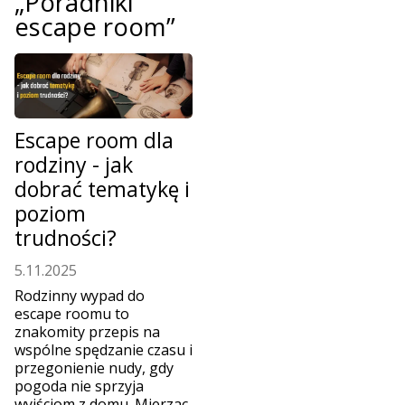
„Poradniki
escape room”
Escape room dla
rodziny - jak
dobrać tematykę i
poziom
trudności?
5.11.2025
Rodzinny wypad do
escape roomu to
znakomity przepis na
wspólne spędzanie czasu i
przegonienie nudy, gdy
pogoda nie sprzyja
wyjściom z domu. Mierząc