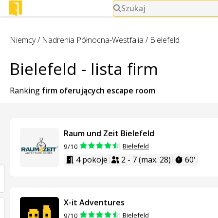
Szukaj
Niemcy
/
Nadrenia Północna-Westfalia
/
Bielefeld
Bielefeld - lista firm
Ranking
firm oferujących
escape room
Raum und Zeit Bielefeld
Bielefeld
9/10
4 pokoje
2 - 7 (max. 28)
60'
X-it Adventures
Bielefeld
9/10