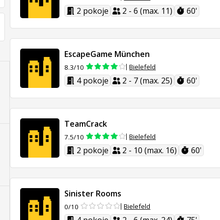
2 pokoje
2 - 6 (max. 11)
60'
EscapeGame München
Bielefeld
8.3/10
4 pokoje
2 - 7 (max. 25)
60'
TeamCrack
Bielefeld
7.5/10
2 pokoje
2 - 10 (max. 16)
60'
Sinister Rooms
Bielefeld
0/10