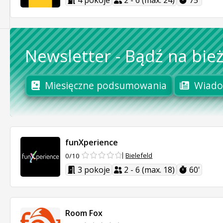
4 pokoje
2 - 6 (max. 24)
75'
Newsletter
-
Bądź na bież
Miesięczne podsumowania
Wiado
funXperience
Bielefeld
0/10
3 pokoje
2 - 6 (max. 18)
60'
Room Fox