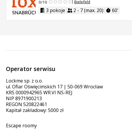
Bielefeld
0/10
3 pokoje
2 - 7 (max. 20)
60'
Operator serwisu
Lockme sp. z o.o.
ul. Ofiar Oświęcimskich 17 | 50-069 Wrocław
KRS 0000942965 WR.VI NS-REJ
NIP 8971900213
REGON 520822461
Kapitał zakładowy: 5000 zł
Escape roomy