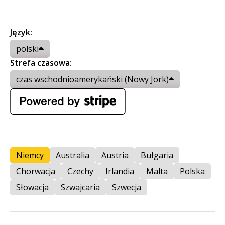
Język:
polski
Strefa czasowa:
czas wschodnioamerykański (Nowy Jork)
Niemcy
Australia
Austria
Bułgaria
Chorwacja
Czechy
Irlandia
Malta
Polska
Słowacja
Szwajcaria
Szwecja