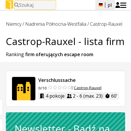
Szukaj
pl
Niemcy
/
Nadrenia Północna-Westfalia
/
Castrop-Rauxel
Castrop-Rauxel - lista firm
Ranking
firm oferujących
escape room
Verschlusssache
Castrop-Rauxel
0/10
4 pokoje
2 - 6 (max. 23)
60'
Newsletter
-
Bądź na