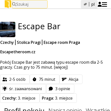
Szukaj
pl
Escape Bar
Czechy
Stolica Pragi
Escape room Praga
Escapetheroom.cz
Pokój Escape Bar jest zabawą typu escape room dla 2-5
graczy. Czas gry to 75 minut.
[więcej]
2-5
osób
75
minut
Akcja
śr. zaawansowani
3 opinie
Czechy:
3. miejsce
Praga:
3. miejsce
Profil pokoju
Napisz opinię
Wszystkie 