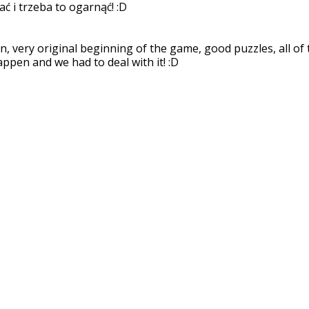
ć i trzeba to ogarnąć! :D
n, very original beginning of the game, good puzzles, all of
ppen and we had to deal with it! :D