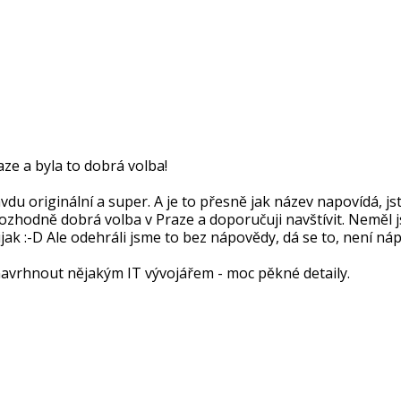
ze a byla to dobrá volba!
u originální a super. A je to přesně jak název napovídá, jste
ozhodně dobrá volba v Praze a doporučuji navštívit. Neměl 
ak :-D Ale odehráli jsme to bez nápovědy, dá se to, není ná
i navrhnout nějakým IT vývojářem - moc pěkné detaily.