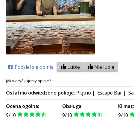
Podziel się opinią
Lubię
Nie lubię
Jak weryfikujemy opinie?
Ostatnio odwiedzone pokoje:
Piętno
|
Escape Bar
|
Sa
Ocena ogólna:
Obsługa:
Klimat
9/10
9/10
9/10