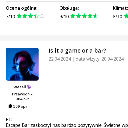
Ocena ogólna:
Obsługa:
Klimat
7/10
9/10
8/10
Is it a game or a bar?
22.04.2024
|
data wizyty: 20.04.2024
Wesall
Przewodnik
984 pkt
509 opinii
PL:
Escape Bar zaskoczył nas bardzo pozytywnie! Świetne wp