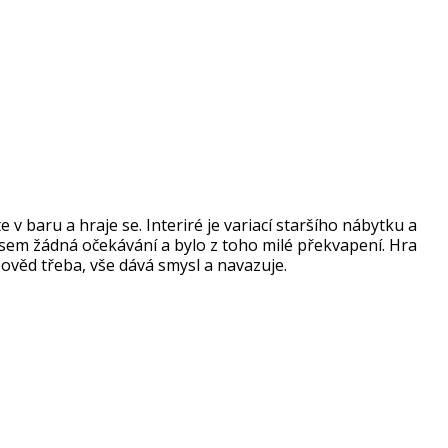
 v baru a hraje se. Interiré je variací staršího nábytku a
jsem žádná očekávání a bylo z toho milé překvapení. Hra
pověd třeba, vše dává smysl a navazuje.