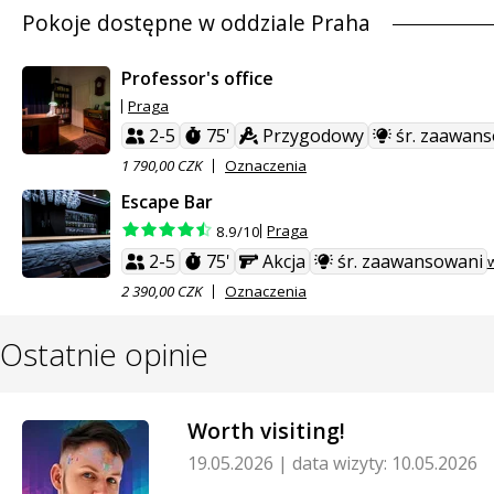
Pokoje dostępne w oddziale Praha
Professor's office
Praga
2-5
75'
Przygodowy
śr. zaawan
1 790,00 CZK
Oznaczenia
Escape Bar
Praga
8.9/10
2-5
75'
Akcja
śr. zaawansowani
w
2 390,00 CZK
Oznaczenia
Ostatnie opinie
Worth visiting!
19.05.2026
|
data wizyty: 10.05.2026