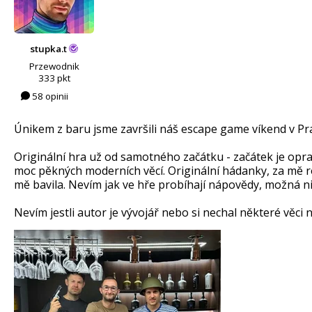
stupka.t
Przewodnik
333 pkt
58 opinii
Únikem z baru jsme završili náš escape game víkend v Pra
Originální hra už od samotného začátku - začátek je opravd
moc pěkných moderních věcí. Originální hádanky, za mě r
mě bavila. Nevím jak ve hře probíhají nápovědy, možná nij
Nevím jestli autor je vývojář nebo si nechal některé věc