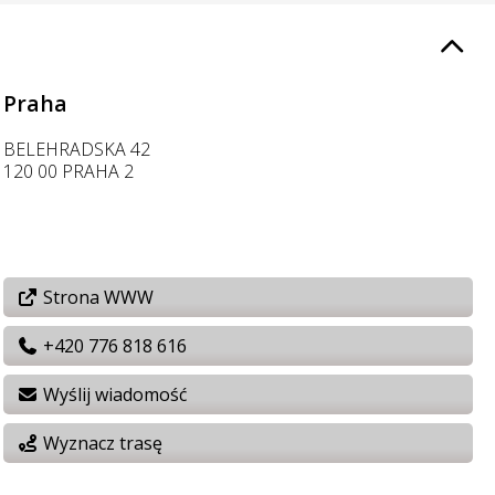
Praha
BELEHRADSKA 42
120 00 PRAHA 2
Strona WWW
+420 776 818 616
Wyślij wiadomość
Wyznacz trasę