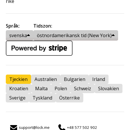
rike
Språk:
Tidszon:
svenska
östnordamerikansk tid (New York)
Tjeckien
Australien
Bulgarien
Irland
Kroatien
Malta
Polen
Schweiz
Slovakien
Sverige
Tyskland
Österrike
support@lock.me
+48 577 502 902