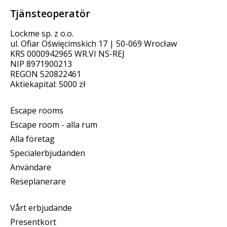
Tjänsteoperatör
Lockme sp. z o.o.
ul. Ofiar Oświęcimskich 17 | 50-069 Wrocław
KRS 0000942965 WR.VI NS-REJ
NIP 8971900213
REGON 520822461
Aktiekapital: 5000 zł
Escape rooms
Escape room - alla rum
Alla företag
Specialerbjudanden
Användare
Reseplanerare
Vårt erbjudande
Presentkort