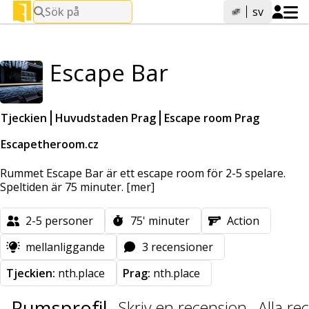
Sök på
sv
Escape Bar
Tjeckien
Huvudstaden Prag
Escape room Prag
Escapetheroom.cz
Rummet Escape Bar är ett escape room för 2-5 spelare.
Speltiden är 75 minuter.
[mer]
2-5
personer
75'
minuter
Action
mellanliggande
3 recensioner
Tjeckien:
nth.place
Prag:
nth.place
Rumsprofil
Skriv en recension
Alla re