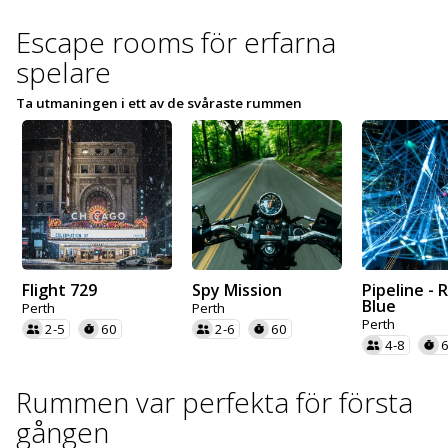
Escape rooms för erfarna
spelare
Ta utmaningen i ett av de svåraste rummen
Flight 729
Spy Mission
Pipeline - 
Blue
Perth
Perth
Perth
2-5
60
2-6
60
4-8
Rummen var perfekta för första
gången