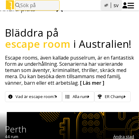
Sök på
sv
Ändra plats
Bläddra på
Sök efter städer.
escape room
i Australien!
Escape rooms, även kallade pusselrum, är en fantastisk
form av underhållning. Scenarierna har varierande
teman som äventyr, kriminalitet, thriller, skräck med
mera. Du kan besöka dem tillsammans med familj,
vänner, barn eller ett arbetslag.
[ Läs mer ]
Vad är escape room?
Alla rum
ER Champ
Perth
44 rum
Ändra stad