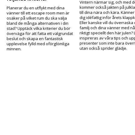
Vintern närmar sig, och med 
kommer också jakten på julkl
Planerar du en utflykt med dina
till dina nära och kära. Känner
vänner till ett escape room men är
dig idéfattig inför årets klapp
osäker på vilket rum du ska välja
Eller kanske vill du överraska 
bland de många alternativen i din
familj och dina vänner med n
stad? Upptäck vilka kriterier du bör
riktigt speciellt den här julen? 
överväga för att fatta ett välgrundat
inspireras av våra tips och up
beslut och skapa en fantastisk
presenter som inte bara över
upplevelse fylld med oförglömliga
utan också sprider glädje.
minnen.