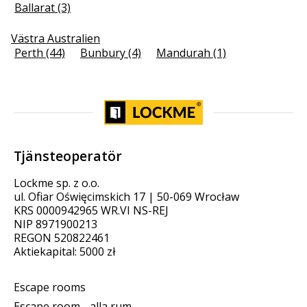
Ballarat (3)
Västra Australien
Perth (44)
Bunbury (4)
Mandurah (1)
Tjänsteoperatör
Lockme sp. z o.o.
ul. Ofiar Oświęcimskich 17 | 50-069 Wrocław
KRS 0000942965 WR.VI NS-REJ
NIP 8971900213
REGON 520822461
Aktiekapital: 5000 zł
Escape rooms
Escape room - alla rum