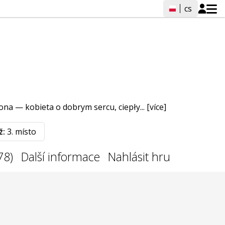
cs
dona — kobieta o dobrym sercu, ciepły...
[více]
ž:
3. místo
78)
Další informace
Nahlásit hru