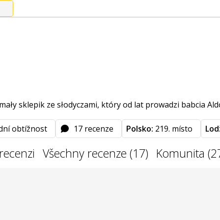
 mały sklepik ze słodyczami, który od lat prowadzi babcia Al
dní obtížnost
17 recenze
Polsko:
219. místo
Lod
recenzi
Všechny recenze (17)
Komunita (2