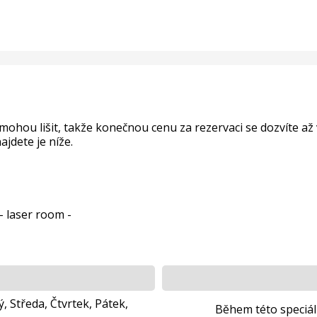
e mohou lišit, takže konečnou cenu za rezervaci se dozvíte a
najdete je níže.
- laser room -
ý, Středa, Čtvrtek, Pátek,
Během této speciální