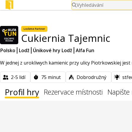
Vyhledávání
Lockme
Partner
Cukiernia Tajemnic
Polsko
Lodž
Únikové hry Lodž
Alfa Fun
W jednej z urokliwych kamienic przy ulicy Piotrkowskiej jest
2-5
lidí
75
minut
Dobrodružný
stře
Profil hry
Rezervace místnosti
Napište 