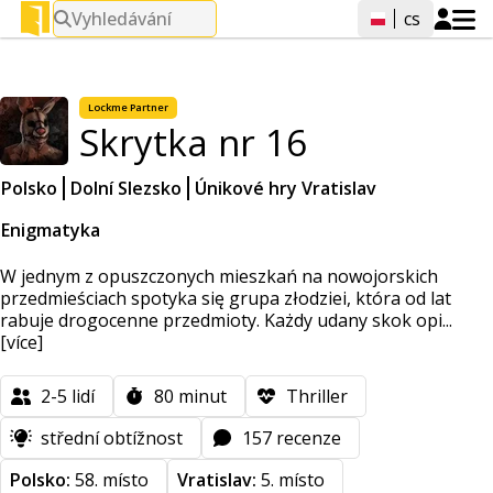
Vyhledávání
cs
Lockme
Partner
Skrytka nr 16
Polsko
Dolní Slezsko
Únikové hry Vratislav
Enigmatyka
W jednym z opuszczonych mieszkań na nowojorskich
przedmieściach spotyka się grupa złodziei, która od lat
rabuje drogocenne przedmioty. Każdy udany skok opi...
[více]
2-5
lidí
80
minut
Thriller
střední obtížnost
157 recenze
Polsko:
58. místo
Vratislav:
5. místo