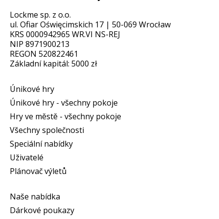
Lockme sp. z o.o.
ul. Ofiar Oświęcimskich 17 | 50-069 Wrocław
KRS 0000942965 WR.VI NS-REJ
NIP 8971900213
REGON 520822461
Základní kapitál: 5000 zł
Únikové hry
Únikové hry - všechny pokoje
Hry ve městě - všechny pokoje
Všechny společnosti
Speciální nabídky
Uživatelé
Plánovač výletů
Naše nabídka
Dárkové poukazy