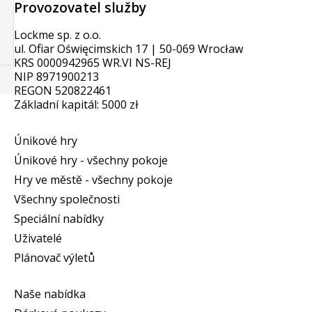
Provozovatel služby
Lockme sp. z o.o.
ul. Ofiar Oświęcimskich 17 | 50-069 Wrocław
KRS 0000942965 WR.VI NS-REJ
NIP 8971900213
REGON 520822461
Základní kapitál: 5000 zł
Únikové hry
Únikové hry - všechny pokoje
Hry ve městě - všechny pokoje
Všechny společnosti
Speciální nabídky
Uživatelé
Plánovač výletů
Naše nabídka