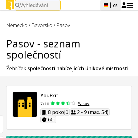
Vyhledávání
cs
Německo
/
Bavorsko
/
Pasov
Pasov - seznam
společností
Žebříček
společností nabízejících
únikové místnosti
YouExit
Pasov
7/10
8 pokojů
2 - 9 (max. 54)
60'